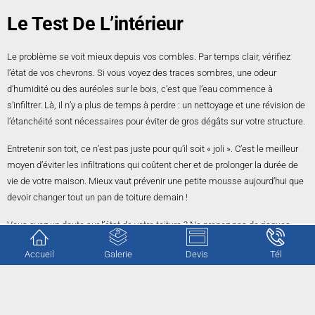
Le Test De L’intérieur
Le problème se voit mieux depuis vos combles. Par temps clair, vérifiez
l’état de vos chevrons. Si vous voyez des traces sombres, une odeur
d’humidité ou des auréoles sur le bois, c’est que l’eau commence à
s’infiltrer. Là, il n’y a plus de temps à perdre : un nettoyage et une révision de
l’étanchéité sont nécessaires pour éviter de gros dégâts sur votre structure.
Entretenir son toit, ce n’est pas juste pour qu’il soit « joli ». C’est le meilleur
moyen d’éviter les infiltrations qui coûtent cher et de prolonger la durée de
vie de votre maison. Mieux vaut prévenir une petite mousse aujourd’hui que
devoir changer tout un pan de toiture demain !
Vous avez un doute sur l’état de votre toiture ? Ne prenez pas de risques
inutiles en montant sur votre toit.
CG Rénovation
est à votre disposition pour
Accueil
Galerie
Devis
Tél
expertiser votre couverture.
Nous nous déplaçons pour évaluer vos besoins sans aucun engagement.
Contactez-nous
pour obtenir votre estimation gratuite et protéger votre