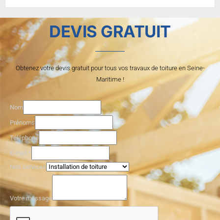
DEVIS GRATUIT
Obtenez votre devis gratuit pour tous vos travaux de toiture en Seine-
Maritime !
Nom
Prénoms
Téléphone
V
E-mail
*
o
Nos services
t
r
e
Votre message
P
r