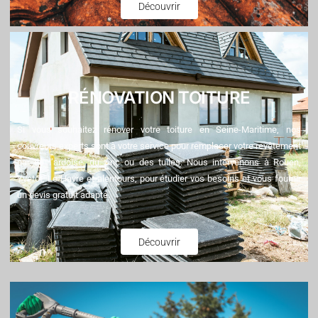
Découvrir
RÉNOVATION TOITURE
Si vous souhaitez rénover votre toiture en Seine-Maritime, nos
couvreurs experts sont à votre service pour remplacer votre revêtement
par de l’ardoise, du zinc ou des tuiles. Nous intervenons à Rouen,
Yvetot, Le Havre et alentours, pour étudier vos besoins et vous fournir
un devis gratuit adapté.
Découvrir