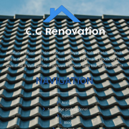
Installation, réparation, rénovation et nettoyage de toitures en Normandie
dans le département du 76. Un artisan couvreur Normand, proche de chez-
vous. Situé à Valliquerville et pouvant intervenir dans tout le département.
NAVIGATION
Accueil
Nettoyage professionnel
Galerie
Blog