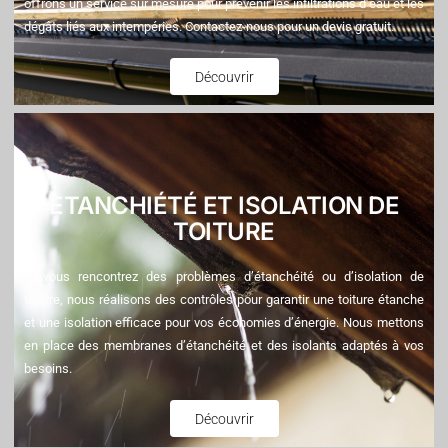
offrons un service sur mesure pour prévenir les infiltrations d’eau et les
dégâts liés aux intempéries. Contactez-nous pour un devis gratuit.
Découvrir
ETANCHIÉTÉ ET ISOLATION DE
TOITURE
Si vous rencontrez des problèmes d’étanchéité ou d’isolation de
toiture, nous réalisons des contrôles pour garantir une toiture étanche
et une isolation efficace pour vos économies d’énergie. Nous mettons
en place des membranes d’étanchéité et des isolants adaptés à vos
besoins.
Découvrir