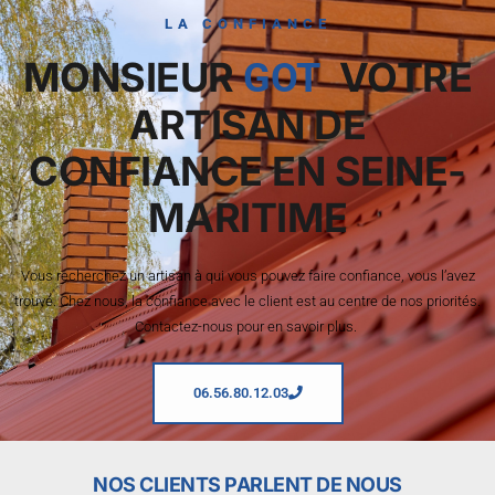
LA CONFIANCE
MONSIEUR
VOTRE
GOT
ARTISAN DE
CONFIANCE EN SEINE-
MARITIME
Vous recherchez un artisan à qui vous pouvez faire confiance, vous l’avez
trouvé. Chez nous, la confiance avec le client est au centre de nos priorités.
Contactez-nous pour en savoir plus.
06.56.80.12.03
NOS CLIENTS PARLENT DE NOUS