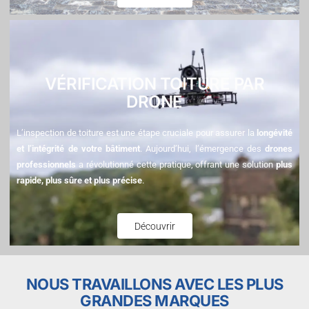
VÉRIFICATION TOITURE PAR
DRONE
L’inspection de toiture est une étape cruciale pour assurer la
longévité
et l’intégrité de votre bâtiment
. Aujourd’hui, l’émergence des
drones
professionnels
a révolutionné cette pratique, offrant une solution
plus
rapide, plus sûre et plus précise
.
Découvrir
NOUS TRAVAILLONS AVEC LES PLUS
GRANDES MARQUES