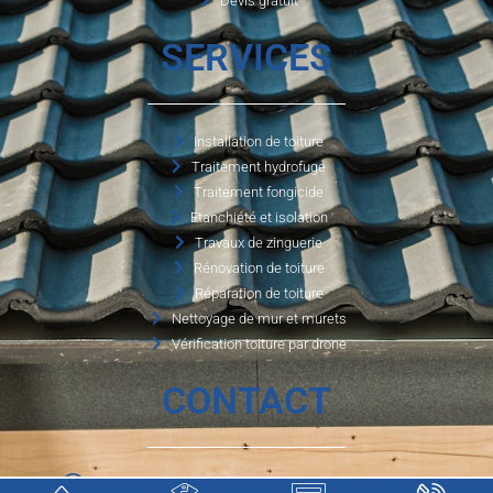
Devis gratuit
SERVICES
Installation de toiture
Traitement hydrofuge
Traitement fongicide
Etanchiété et isolation
Travaux de zinguerie
Rénovation de toiture
Réparation de toiture
Nettoyage de mur et murets
Vérification toiture par drone
CONTACT
1750 route de la petite carpenterie, 76 190 Valliquerville