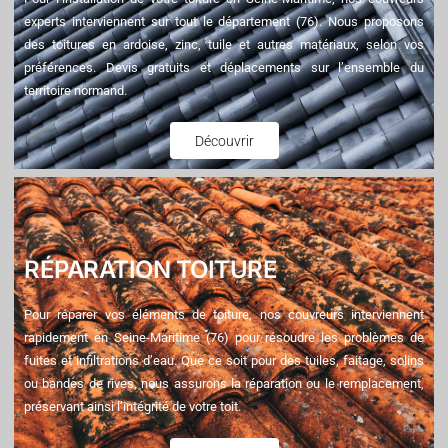
experts interviennent sur tout le département (76). Nous proposons
des toitures en ardoise, zinc, tuile et autres matériaux, selon vos
préférences. Devis gratuits et déplacements sur l’ensemble du
territoire normand.
Découvrir
RÉPARATION TOITURE
Pour réparer vos éléments de toiture, nos couvreurs interviennent
rapidement en Seine-Maritime (76) pour résoudre les problèmes de
fuites et infiltrations d’eau. Que ce soit pour des tuiles, faitage, solins
ou bandes de rives, nous assurons la réparation ou le remplacement,
préservant ainsi l’intégrité de votre toit.