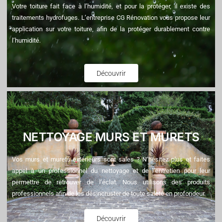
Votre toiture fait face à l’humidité, et pour la protéger, il existe des
traitements hydrofuges. L’entreprise CG Rénovation vous propose leur
application sur votre toiture, afin de la protéger durablement contre
l’humidité.
Découvrir
NETTOYAGE MURS ET MURETS
Vos murs et murets extérieurs sont sales ? N’hésitez plus et faites
appel à un professionnel du nettoyage et de l’entretien pour leur
permettre de retrouver de l’éclat. Nous utilisons des produits
professionnels afin de les désincruster de toute saleté en profondeur.
Découvrir