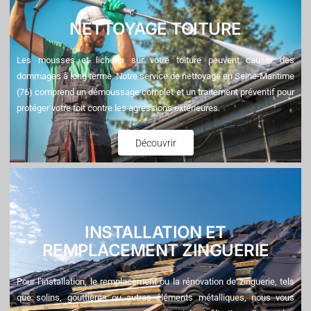
NETTOYAGE TOITURE
Les mousses et lichens sur votre toiture peuvent causer des
dommages à long terme. Notre service de nettoyage en Seine-Maritime
(76) comprend un démoussage complet et un traitement préventif pour
protéger votre toit contre les agressions extérieures.
Découvrir
INSTALLATION ET
REMPLACEMENT ZINGUERIE
Pour l’installation, le remplacement ou la rénovation de zinguerie, tels
que solins, gouttières ou autres éléments métalliques, nous vous