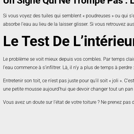
Un Signe Qui Ne Trompe Pas : L
Si vous voyez des tuiles qui semblent « poudreuses » ou qui s’ef
absorbe l’eau au lieu de la laisser glisser. Si vous retrouvez au
Le Test De L’intérieu
Le problème se voit mieux depuis vos combles. Par temps clair, 
l’eau commence à s’infiltrer. Là, il n’y a plus de temps à perdre
Entretenir son toit, ce n’est pas juste pour qu’il soit « joli ». 
une petite mousse aujourd’hui que devoir changer tout un pan 
Vous avez un doute sur l’état de votre toiture ? Ne prenez pas d
Nous nous déplaçons pour évaluer vos besoins sans aucun 