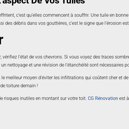
’aspect De Vos Tuiles
fritent, c’est qu’elles commencent à souffrir. Une tuile en bonne 
ssi des débris dans vos gouttières, c’est le signe que l’érosion e
r
vérifiez l’état de vos chevrons. Si vous voyez des traces sombre
 : un nettoyage et une révision de l’étanchéité sont nécessaires po
C’est le meilleur moyen d’éviter les infiltrations qui coûtent cher e
de toiture demain !
e risques inutiles en montant sur votre toit.
CG Rénovation
est à
engagement.
Contactez-nous
pour obtenir votre estimation gratui