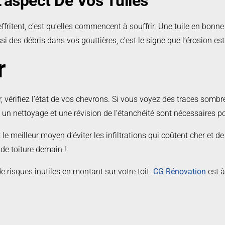
’aspect De Vos Tuiles
fritent, c’est qu’elles commencent à souffrir. Une tuile en bonne 
ssi des débris dans vos gouttières, c’est le signe que l’érosion e
r
vérifiez l’état de vos chevrons. Si vous voyez des traces sombre
 : un nettoyage et une révision de l’étanchéité sont nécessaires po
C’est le meilleur moyen d’éviter les infiltrations qui coûtent cher e
de toiture demain !
e risques inutiles en montant sur votre toit.
CG Rénovation
est à
engagement.
Contactez-nous
pour obtenir votre estimation gratui