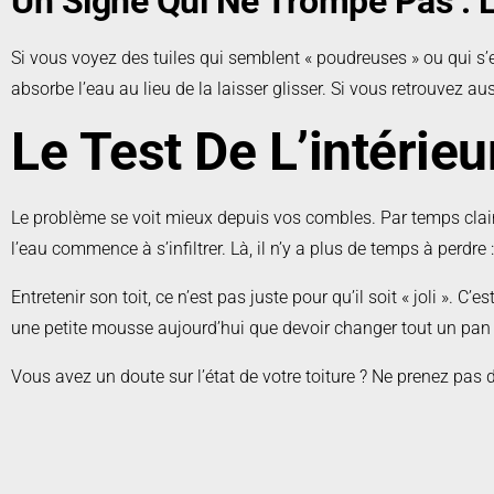
Un Signe Qui Ne Trompe Pas : L
Si vous voyez des tuiles qui semblent « poudreuses » ou qui s’ef
absorbe l’eau au lieu de la laisser glisser. Si vous retrouvez au
Le Test De L’intérieu
Le problème se voit mieux depuis vos combles. Par temps clair, 
l’eau commence à s’infiltrer. Là, il n’y a plus de temps à perdre
Entretenir son toit, ce n’est pas juste pour qu’il soit « joli ». 
une petite mousse aujourd’hui que devoir changer tout un pan 
Vous avez un doute sur l’état de votre toiture ? Ne prenez pas d
Nous nous déplaçons pour évaluer vos besoins sans aucun 