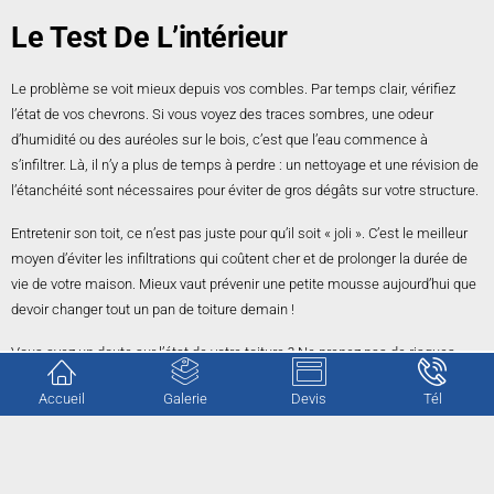
Le Test De L’intérieur
Le problème se voit mieux depuis vos combles. Par temps clair, vérifiez
l’état de vos chevrons. Si vous voyez des traces sombres, une odeur
d’humidité ou des auréoles sur le bois, c’est que l’eau commence à
s’infiltrer. Là, il n’y a plus de temps à perdre : un nettoyage et une révision de
l’étanchéité sont nécessaires pour éviter de gros dégâts sur votre structure.
Entretenir son toit, ce n’est pas juste pour qu’il soit « joli ». C’est le meilleur
moyen d’éviter les infiltrations qui coûtent cher et de prolonger la durée de
vie de votre maison. Mieux vaut prévenir une petite mousse aujourd’hui que
devoir changer tout un pan de toiture demain !
Vous avez un doute sur l’état de votre toiture ? Ne prenez pas de risques
inutiles en montant sur votre toit.
CG Rénovation
est à votre disposition pour
Accueil
Galerie
Devis
Tél
expertiser votre couverture.
Nous nous déplaçons pour évaluer vos besoins sans aucun engagement.
Contactez-nous
pour obtenir votre estimation gratuite et protéger votre