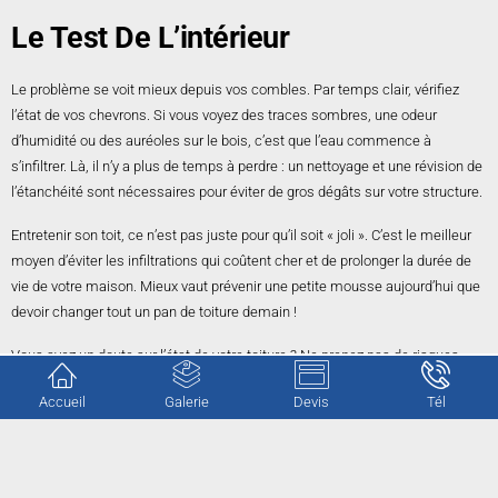
Le Test De L’intérieur
Le problème se voit mieux depuis vos combles. Par temps clair, vérifiez
l’état de vos chevrons. Si vous voyez des traces sombres, une odeur
d’humidité ou des auréoles sur le bois, c’est que l’eau commence à
s’infiltrer. Là, il n’y a plus de temps à perdre : un nettoyage et une révision de
l’étanchéité sont nécessaires pour éviter de gros dégâts sur votre structure.
Entretenir son toit, ce n’est pas juste pour qu’il soit « joli ». C’est le meilleur
moyen d’éviter les infiltrations qui coûtent cher et de prolonger la durée de
vie de votre maison. Mieux vaut prévenir une petite mousse aujourd’hui que
devoir changer tout un pan de toiture demain !
Vous avez un doute sur l’état de votre toiture ? Ne prenez pas de risques
inutiles en montant sur votre toit.
CG Rénovation
est à votre disposition pour
Accueil
Galerie
Devis
Tél
expertiser votre couverture.
Nous nous déplaçons pour évaluer vos besoins sans aucun engagement.
Contactez-nous
pour obtenir votre estimation gratuite et protéger votre