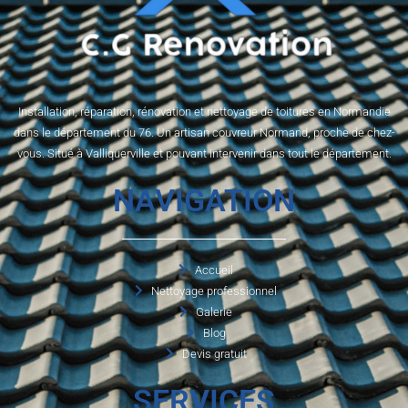
Installation, réparation, rénovation et nettoyage de toitures en Normandie
dans le département du 76. Un artisan couvreur Normand, proche de chez-
vous. Situé à Valliquerville et pouvant intervenir dans tout le département.
NAVIGATION
Accueil
Nettoyage professionnel
Galerie
Blog
Devis gratuit
SERVICES