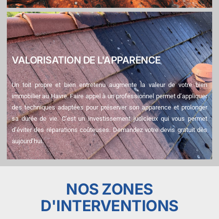
VALORISATION DE L'APPARENCE
Un toit propre et bien entretenu augmente la valeur de votre bien
immobilier au Havre. Faire appel à un professionnel permet d’appliquer
des techniques adaptées pour préserver son apparence et prolonger
sa durée de vie. C’est un investissement judicieux qui vous permet
d’éviter des réparations coûteuses. Demandez votre devis gratuit dès
aujourd’hui.
NOS ZONES
D'INTERVENTIONS