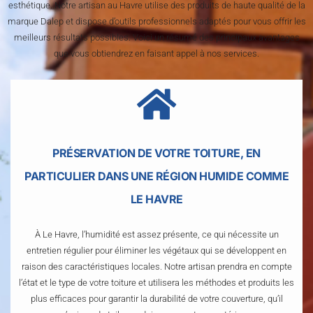
esthétique. Notre artisan au Havre utilise des produits de haute qualité de la
marque Dalep et dispose d’outils professionnels adaptés pour vous offrir les
meilleurs résultats possibles. Voici un résumé des principaux avantages
que vous obtiendrez en faisant appel à nos services.
PRÉSERVATION DE VOTRE TOITURE, EN
PARTICULIER DANS UNE RÉGION HUMIDE COMME
LE HAVRE
À Le Havre, l’humidité est assez présente, ce qui nécessite un
entretien régulier pour éliminer les végétaux qui se développent en
raison des caractéristiques locales. Notre artisan prendra en compte
l’état et le type de votre toiture et utilisera les méthodes et produits les
plus efficaces pour garantir la durabilité de votre couverture, qu’il