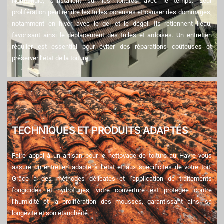
Normandie, s’installent sur les toitures avec le temps. Leur
prolifération peut rendre les tuiles poreuses et causer des dommages,
notamment en hiver avec le gel et le dégel. Ils retiennent l’eau,
favorisant ainsi le déplacement des tuiles et ardoises. Un entretien
régulier est essentiel pour éviter des réparations coûteuses et
préserver l’état de la toiture.
TECHNIQUES ET PRODUITS ADAPTÉS
Faire appel à un artisan pour le nettoyage de toiture au Havre vous
assure un entretien adapté à l’état et aux spécificités de votre toit.
Grâce à des méthodes délicates et l’application de traitements
fongicides et hydrofuges, votre couverture est protégée contre
l’humidité et la prolifération des mousses, garantissant ainsi sa
longévité et son étanchéité.