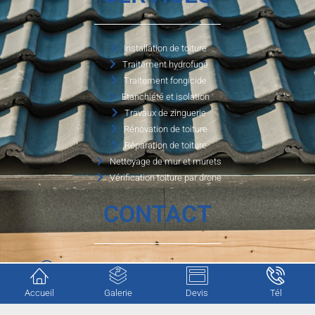
Installation de toiture
Traitement hydrofuge
Traitement fongicide
Etanchiété et isolation
Travaux de zinguerie
Rénovation de toiture
Réparation de toiture
Nettoyage de mur et murets
Vérification toiture par drone
CONTACT
1750 route de la petite carpenterie, 76 190 Valliquerville
Accueil
Galerie
Devis
Tél
cgotrenovation@gmail.com