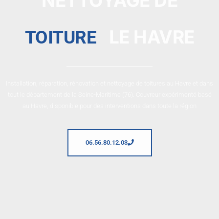
NETTOYAGE DE
LE HAVRE
TOITURE
Installation, réparation, rénovation et nettoyage de toitures au Havre et dans
tout le département de la Seine-Maritime (76). Couvreur expérimenté basé
au Havre, disponible pour des interventions dans toute la région
06.56.80.12.03