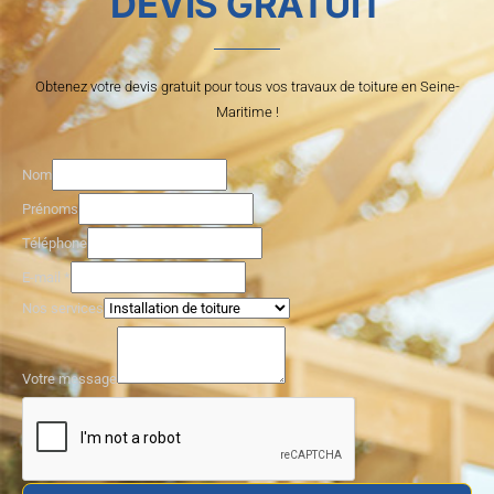
DEVIS GRATUIT
Obtenez votre devis gratuit pour tous vos travaux de toiture en Seine-
Maritime !
Nom
Prénoms
Téléphone
E-mail
*
Nos services
E
-
Votre message
m
a
i
l
N