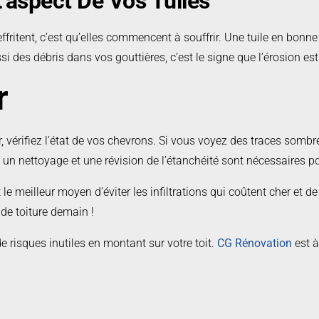
’aspect De Vos Tuiles
fritent, c’est qu’elles commencent à souffrir. Une tuile en bonne 
ssi des débris dans vos gouttières, c’est le signe que l’érosion e
r
vérifiez l’état de vos chevrons. Si vous voyez des traces sombre
 : un nettoyage et une révision de l’étanchéité sont nécessaires po
C’est le meilleur moyen d’éviter les infiltrations qui coûtent cher e
de toiture demain !
e risques inutiles en montant sur votre toit.
CG Rénovation
est à
engagement.
Contactez-nous
pour obtenir votre estimation gratui