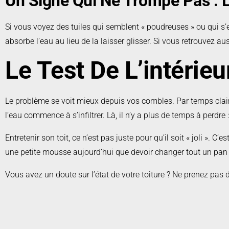
Un Signe Qui Ne Trompe Pas : L
Si vous voyez des tuiles qui semblent « poudreuses » ou qui s’ef
absorbe l’eau au lieu de la laisser glisser. Si vous retrouvez au
Le Test De L’intérieu
Le problème se voit mieux depuis vos combles. Par temps clair, 
l’eau commence à s’infiltrer. Là, il n’y a plus de temps à perdre
Entretenir son toit, ce n’est pas juste pour qu’il soit « joli ». 
une petite mousse aujourd’hui que devoir changer tout un pan 
Vous avez un doute sur l’état de votre toiture ? Ne prenez pas d
Nous nous déplaçons pour évaluer vos besoins sans aucun 