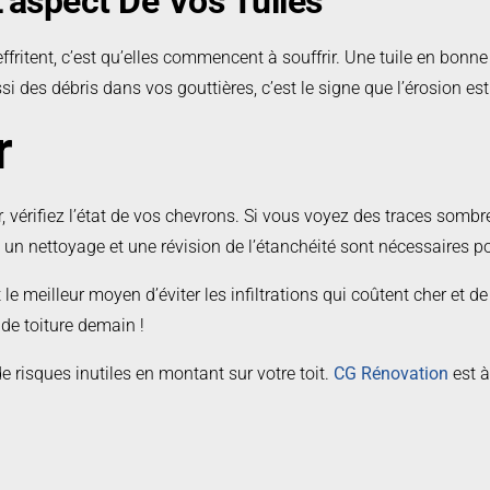
’aspect De Vos Tuiles
fritent, c’est qu’elles commencent à souffrir. Une tuile en bonne 
ssi des débris dans vos gouttières, c’est le signe que l’érosion e
r
vérifiez l’état de vos chevrons. Si vous voyez des traces sombre
 : un nettoyage et une révision de l’étanchéité sont nécessaires po
C’est le meilleur moyen d’éviter les infiltrations qui coûtent cher e
de toiture demain !
e risques inutiles en montant sur votre toit.
CG Rénovation
est à
engagement.
Contactez-nous
pour obtenir votre estimation gratui