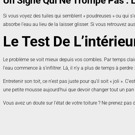
Un Signe Qui Ne Trompe Pas : L
Si vous voyez des tuiles qui semblent « poudreuses » ou qui s’ef
absorbe l’eau au lieu de la laisser glisser. Si vous retrouvez au
Le Test De L’intérieu
Le problème se voit mieux depuis vos combles. Par temps clair, 
l’eau commence à s’infiltrer. Là, il n’y a plus de temps à perdre
Entretenir son toit, ce n’est pas juste pour qu’il soit « joli ». 
une petite mousse aujourd’hui que devoir changer tout un pan 
Vous avez un doute sur l’état de votre toiture ? Ne prenez pas d
Nous nous déplaçons pour évaluer vos besoins sans aucun 