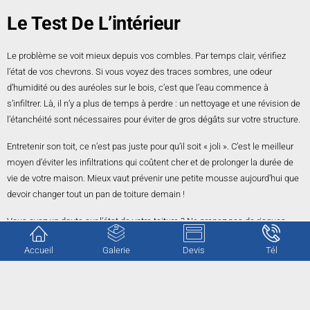
Le Test De L’intérieur
Le problème se voit mieux depuis vos combles. Par temps clair, vérifiez
l’état de vos chevrons. Si vous voyez des traces sombres, une odeur
d’humidité ou des auréoles sur le bois, c’est que l’eau commence à
s’infiltrer. Là, il n’y a plus de temps à perdre : un nettoyage et une révision de
l’étanchéité sont nécessaires pour éviter de gros dégâts sur votre structure.
Entretenir son toit, ce n’est pas juste pour qu’il soit « joli ». C’est le meilleur
moyen d’éviter les infiltrations qui coûtent cher et de prolonger la durée de
vie de votre maison. Mieux vaut prévenir une petite mousse aujourd’hui que
devoir changer tout un pan de toiture demain !
Vous avez un doute sur l’état de votre toiture ? Ne prenez pas de risques
inutiles en montant sur votre toit.
CG Rénovation
est à votre disposition pour
Accueil
Galerie
Devis
Tél
expertiser votre couverture.
Nous nous déplaçons pour évaluer vos besoins sans aucun engagement.
Contactez-nous
pour obtenir votre estimation gratuite et protéger votre