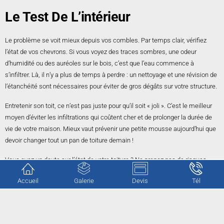
Le Test De L’intérieur
Le problème se voit mieux depuis vos combles. Par temps clair, vérifiez
l’état de vos chevrons. Si vous voyez des traces sombres, une odeur
d’humidité ou des auréoles sur le bois, c’est que l’eau commence à
s’infiltrer. Là, il n’y a plus de temps à perdre : un nettoyage et une révision de
l’étanchéité sont nécessaires pour éviter de gros dégâts sur votre structure.
Entretenir son toit, ce n’est pas juste pour qu’il soit « joli ». C’est le meilleur
moyen d’éviter les infiltrations qui coûtent cher et de prolonger la durée de
vie de votre maison. Mieux vaut prévenir une petite mousse aujourd’hui que
devoir changer tout un pan de toiture demain !
Vous avez un doute sur l’état de votre toiture ? Ne prenez pas de risques
inutiles en montant sur votre toit.
CG Rénovation
est à votre disposition pour
Accueil
Galerie
Devis
Tél
expertiser votre couverture.
Nous nous déplaçons pour évaluer vos besoins sans aucun engagement.
Contactez-nous
pour obtenir votre estimation gratuite et protéger votre