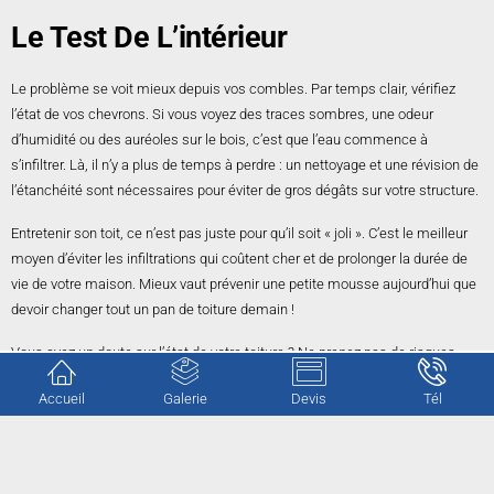
Le Test De L’intérieur
Le problème se voit mieux depuis vos combles. Par temps clair, vérifiez
l’état de vos chevrons. Si vous voyez des traces sombres, une odeur
d’humidité ou des auréoles sur le bois, c’est que l’eau commence à
s’infiltrer. Là, il n’y a plus de temps à perdre : un nettoyage et une révision de
l’étanchéité sont nécessaires pour éviter de gros dégâts sur votre structure.
Entretenir son toit, ce n’est pas juste pour qu’il soit « joli ». C’est le meilleur
moyen d’éviter les infiltrations qui coûtent cher et de prolonger la durée de
vie de votre maison. Mieux vaut prévenir une petite mousse aujourd’hui que
devoir changer tout un pan de toiture demain !
Vous avez un doute sur l’état de votre toiture ? Ne prenez pas de risques
inutiles en montant sur votre toit.
CG Rénovation
est à votre disposition pour
Accueil
Galerie
Devis
Tél
expertiser votre couverture.
Nous nous déplaçons pour évaluer vos besoins sans aucun engagement.
Contactez-nous
pour obtenir votre estimation gratuite et protéger votre