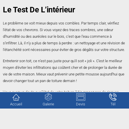
Le Test De L’intérieur
Le problème se voit mieux depuis vos combles. Par temps clair, vérifiez
l’état de vos chevrons. Si vous voyez des traces sombres, une odeur
d’humidité ou des auréoles sur le bois, c’est que l’eau commence à
s’infiltrer. Là, il n’y a plus de temps à perdre : un nettoyage et une révision de
l’étanchéité sont nécessaires pour éviter de gros dégâts sur votre structure.
Entretenir son toit, ce n’est pas juste pour qu’il soit « joli ». C’est le meilleur
moyen d’éviter les infiltrations qui coûtent cher et de prolonger la durée de
vie de votre maison. Mieux vaut prévenir une petite mousse aujourd’hui que
devoir changer tout un pan de toiture demain !
Vous avez un doute sur l’état de votre toiture ? Ne prenez pas de risques
inutiles en montant sur votre toit.
CG Rénovation
est à votre disposition pour
Accueil
Galerie
Devis
Tél
expertiser votre couverture.
Nous nous déplaçons pour évaluer vos besoins sans aucun engagement.
Contactez-nous
pour obtenir votre estimation gratuite et protéger votre