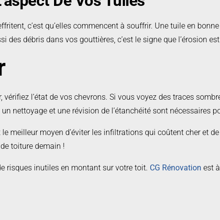
’aspect De Vos Tuiles
fritent, c’est qu’elles commencent à souffrir. Une tuile en bonne 
ssi des débris dans vos gouttières, c’est le signe que l’érosion e
r
vérifiez l’état de vos chevrons. Si vous voyez des traces sombre
 : un nettoyage et une révision de l’étanchéité sont nécessaires po
C’est le meilleur moyen d’éviter les infiltrations qui coûtent cher e
de toiture demain !
e risques inutiles en montant sur votre toit.
CG Rénovation
est à
engagement.
Contactez-nous
pour obtenir votre estimation gratui