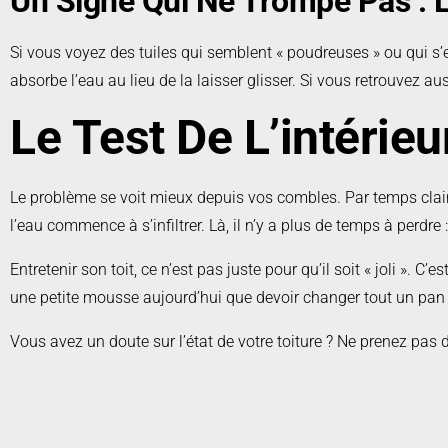
Un Signe Qui Ne Trompe Pas : L
Si vous voyez des tuiles qui semblent « poudreuses » ou qui s’ef
absorbe l’eau au lieu de la laisser glisser. Si vous retrouvez au
Le Test De L’intérieu
Le problème se voit mieux depuis vos combles. Par temps clair, 
l’eau commence à s’infiltrer. Là, il n’y a plus de temps à perdre
Entretenir son toit, ce n’est pas juste pour qu’il soit « joli ». 
une petite mousse aujourd’hui que devoir changer tout un pan 
Vous avez un doute sur l’état de votre toiture ? Ne prenez pas d
Nous nous déplaçons pour évaluer vos besoins sans aucun 