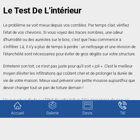
Le Test De L’intérieur
Le problème se voit mieux depuis vos combles. Par temps clair, vérifiez
l’état de vos chevrons. Si vous voyez des traces sombres, une odeur
d’humidité ou des auréoles sur le bois, c’est que l’eau commence à
s’infiltrer. Là, il n’y a plus de temps à perdre : un nettoyage et une révision de
l’étanchéité sont nécessaires pour éviter de gros dégâts sur votre structure.
Entretenir son toit, ce n’est pas juste pour qu’il soit « joli ». C’est le meilleur
moyen d’éviter les infiltrations qui coûtent cher et de prolonger la durée de
vie de votre maison. Mieux vaut prévenir une petite mousse aujourd’hui que
devoir changer tout un pan de toiture demain !
Vous avez un doute sur l’état de votre toiture ? Ne prenez pas de risques
inutiles en montant sur votre toit.
CG Rénovation
est à votre disposition pour
Accueil
Galerie
Devis
Tél
expertiser votre couverture.
Nous nous déplaçons pour évaluer vos besoins sans aucun engagement.
Contactez-nous
pour obtenir votre estimation gratuite et protéger votre