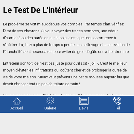
Le Test De L’intérieur
Le problème se voit mieux depuis vos combles. Par temps clair, vérifiez
l’état de vos chevrons. Si vous voyez des traces sombres, une odeur
d’humidité ou des auréoles sur le bois, c’est que l’eau commence à
s’infiltrer. Là, il n’y a plus de temps à perdre : un nettoyage et une révision de
l’étanchéité sont nécessaires pour éviter de gros dégâts sur votre structure.
Entretenir son toit, ce n’est pas juste pour qu’il soit « joli ». C’est le meilleur
moyen d’éviter les infiltrations qui coûtent cher et de prolonger la durée de
vie de votre maison. Mieux vaut prévenir une petite mousse aujourd’hui que
devoir changer tout un pan de toiture demain !
Vous avez un doute sur l’état de votre toiture ? Ne prenez pas de risques
inutiles en montant sur votre toit.
CG Rénovation
est à votre disposition pour
Accueil
Galerie
Devis
Tél
expertiser votre couverture.
Nous nous déplaçons pour évaluer vos besoins sans aucun engagement.
Contactez-nous
pour obtenir votre estimation gratuite et protéger votre