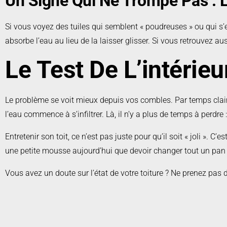
Un Signe Qui Ne Trompe Pas : L
Si vous voyez des tuiles qui semblent « poudreuses » ou qui s’ef
absorbe l’eau au lieu de la laisser glisser. Si vous retrouvez au
Le Test De L’intérieu
Le problème se voit mieux depuis vos combles. Par temps clair, 
l’eau commence à s’infiltrer. Là, il n’y a plus de temps à perdre
Entretenir son toit, ce n’est pas juste pour qu’il soit « joli ». 
une petite mousse aujourd’hui que devoir changer tout un pan 
Vous avez un doute sur l’état de votre toiture ? Ne prenez pas d
Nous nous déplaçons pour évaluer vos besoins sans aucun 