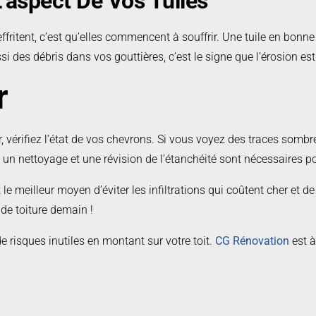
’aspect De Vos Tuiles
fritent, c’est qu’elles commencent à souffrir. Une tuile en bonne 
ssi des débris dans vos gouttières, c’est le signe que l’érosion e
r
vérifiez l’état de vos chevrons. Si vous voyez des traces sombre
 : un nettoyage et une révision de l’étanchéité sont nécessaires po
C’est le meilleur moyen d’éviter les infiltrations qui coûtent cher e
de toiture demain !
e risques inutiles en montant sur votre toit.
CG Rénovation
est à
engagement.
Contactez-nous
pour obtenir votre estimation gratui