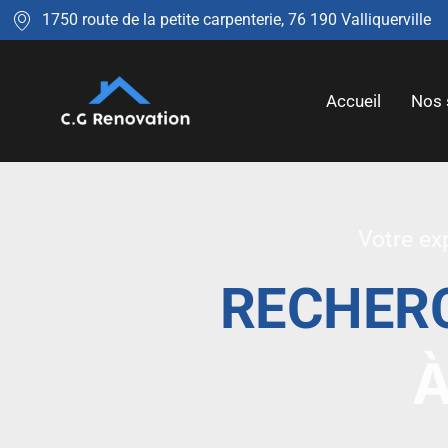
1750 route de la petite carpenterie, 76 190 Valliquerville
Accueil
Nos 
Votre ex
RECHERC
À