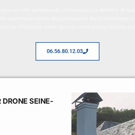
ation est votre partenaire de confiance pour la détection de fuit
re expertise au service des particuliers et des professionnels po
ision les infiltrations, même dans les zones les plus difficiles d’a
06.56.80.12.03
 DRONE SEINE-