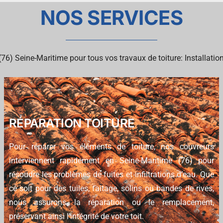
NOS SERVICES
) Seine-Maritime pour tous vos travaux de toiture: Installation,
RÉPARATION TOITURE
Pour réparer vos éléments de toiture, nos couvreurs
interviennent rapidement en Seine-Maritime (76) pour
résoudre les problèmes de fuites et infiltrations d’eau. Que
ce soit pour des tuiles, faitage, solins ou bandes de rives,
nous assurons la réparation ou le remplacement,
préservant ainsi l’intégrité de votre toit.