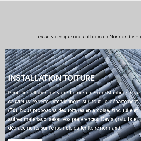
Les services que nous offrons en Normandie – (76
INSTALLATION TOITURE
Pour l’installation de votre toiture en Seine-Maritime, nos
couvreurs experts interviennent sur tout le département
(76). Nous proposons des toitures en ardoise, zinc, tuile et
autres matériaux, selon vos préférences. Devis gratuits et
déplacements sur l’ensemble du territoire normand.