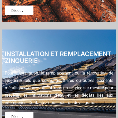
Découvrir
INSTALLATION ET REMPLACEMENT
ZINGUERIE
Pour l’installation, le remplacement ou la rénovation de
zinguerie, tels que solins, gouttières ou autres éléments
métalliques, nous vous offrons un service sur mesure pour
prévenir les infiltrations d’eau et les dégâts liés aux
intempéries. Contactez-nous pour un devis gratuit.
Découvrir