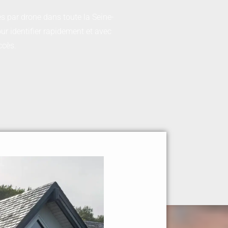
es par drone dans toute la Seine-
ur identifier rapidement et avec
ccès.