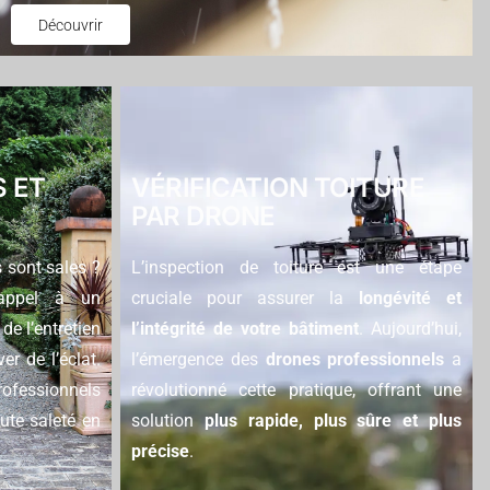
Découvrir
 ET
VÉRIFICATION TOITURE
PAR DRONE
 sont sales ?
L’inspection de toiture est une étape
 appel à un
cruciale pour assurer la
longévité et
de l’entretien
l’intégrité de votre bâtiment
. Aujourd’hui,
er de l’éclat.
l’émergence des
drones professionnels
a
rofessionnels
révolutionné cette pratique, offrant une
oute saleté en
solution
plus rapide, plus sûre et plus
précise
.