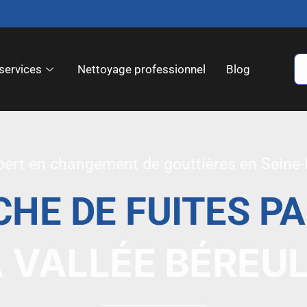
services
Nettoyage professionnel
Blog
pert en changement de gouttières en Seine
HE DE FUITES P
 VALLÉE BÉREU