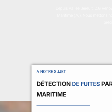
Depuis Vallée Béreult, C.G Rénov
Maritime (76). Nous mettons not
préc
A NOTRE SUJET
DÉTECTION
PAR
DE FUITES
MARITIME