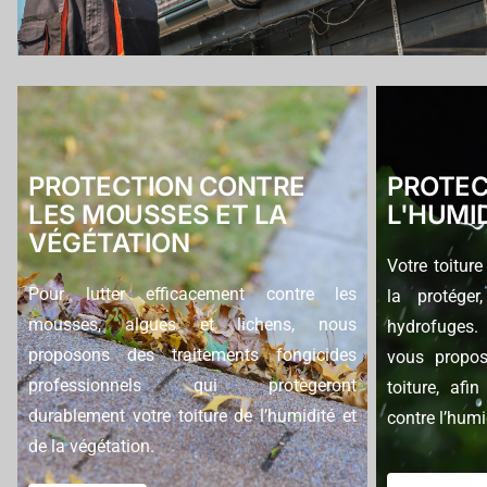
PROTECTION CONTRE
PROTEC
LES MOUSSES ET LA
L'HUMI
VÉGÉTATION
Votre toiture
Pour lutter efficacement contre les
la protéger
mousses, algues et lichens, nous
hydrofuges.
proposons des traitements fongicides
vous propos
professionnels qui protègeront
toiture, afi
durablement votre toiture de l’humidité et
contre l’humi
de la végétation.