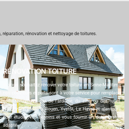
 réparation, rénovation et nettoyage de toitures.
RÉNOVATION TOITURE
Si vous souhaitez rénover votre toiture en Seine-Maritime,
nos couvreurs experts sont à votre service pour remplacer
votre revêtement par de l’ardoise, du zinc ou des tuiles.
Nous intervenons à Rouen, Yvetot, Le Havre et alentours,
pour étudier vos besoins et vous fournir un devis gratuit
adapté.