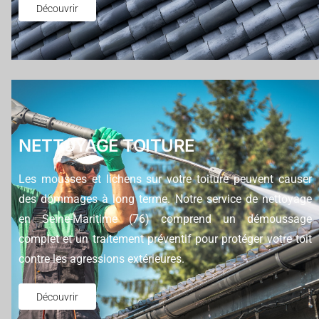
Découvrir
NETTOYAGE TOITURE
Les mousses et lichens sur votre toiture peuvent causer
des dommages à long terme. Notre service de nettoyage
en Seine-Maritime (76) comprend un démoussage
complet et un traitement préventif pour protéger votre toit
contre les agressions extérieures.
Découvrir