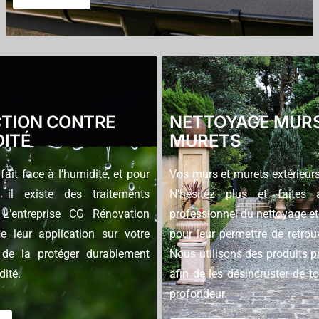
TION CONTRE
NETTOYAGE MURS
DITÉ
MURETS
 fait face à l’humidité, et pour
Vos murs et murets extérieurs
, il existe des traitements
N’hésitez plus et faites
 L’entreprise CG Rénovation
professionnel du nettoyage et 
e leur application sur votre
pour leur permettre de retrouv
n de la protéger durablement
Nous utilisons des produits p
dité.
afin de les désincruster de t
profondeur.