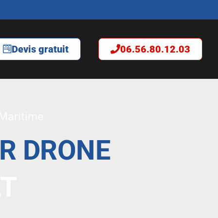
Devis gratuit
06.56.80.12.03
-Maritime
AR DRONE
LT