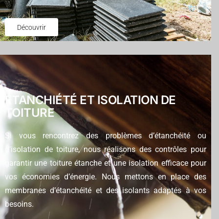
Découvrir
ETANCHIÉTÉ ET ISOLATION DE
TOITURE
Si vous rencontrez des problèmes d’étanchéité ou
d’isolation de toiture, nous réalisons des contrôles pour
garantir une toiture étanche et une isolation efficace pour
vos économies d’énergie. Nous mettons en place des
membranes d’étanchéité et des isolants adaptés à vos
besoins.