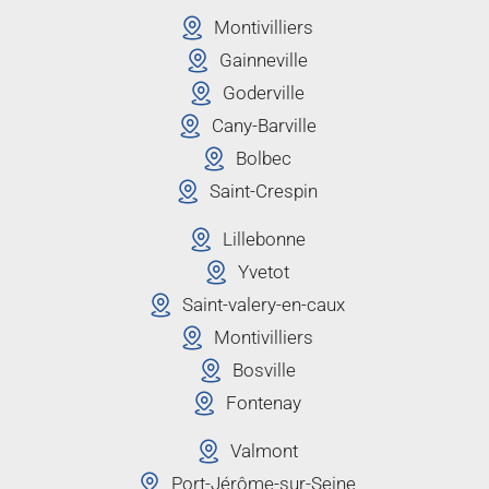
Montivilliers
Gainneville
Goderville
Cany-Barville
Bolbec
Saint-Crespin
Lillebonne
Yvetot
Saint-valery-en-caux
Montivilliers
Bosville
Fontenay
Valmont
Port-Jérôme-sur-Seine