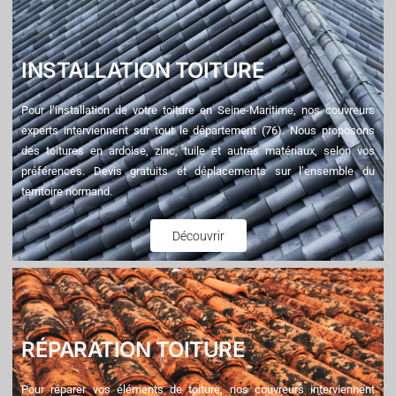
INSTALLATION TOITURE
Pour l’installation de votre toiture en Seine-Maritime, nos couvreurs
experts interviennent sur tout le département (76). Nous proposons
des toitures en ardoise, zinc, tuile et autres matériaux, selon vos
préférences. Devis gratuits et déplacements sur l’ensemble du
territoire normand.
Découvrir
RÉPARATION TOITURE
Pour réparer vos éléments de toiture, nos couvreurs interviennent