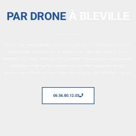
À BLEVILLE
PAR DRONE
En tant que spécialiste de l’inspection par drone, C.G Rénovation est votre
partenaire de confiance pour la détection de fuites dans toute la Seine-
Maritime (76). Basés à Bleville, nous mettons notre expertise au service des
particuliers et des professionnels pour identifier rapidement et avec
précision les infiltrations, même dans les zones les plus difficiles d’accès.
06.56.80.12.03