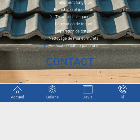
Traitement fongicide
Etanchiété et isolation
Travaux de zinguerie
Rénovation de toiture
Réparation de toiture
Nettoyage de mur et murets
Vérification toiture par drone
CONTACT
1750 route de la petite carpenterie, 76 190 Valliquerville
Accueil
Galerie
Devis
Tél
cgotrenovation@gmail.com
06.56.80.12.03