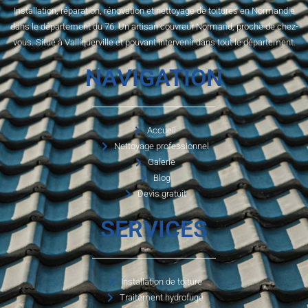
Installation, réparation, rénovation et nettoyage de toitures en Normandie
dans le département du 76. Un artisan couvreur Normand, proche de chez-
vous. Situé à Valliquerville et pouvant intervenir dans tout le département.
NAVIGATION
Accueil
Nettoyage professionnel
Galerie
Blog
Devis gratuit
SERVICES
Installation de toiture
Traitement hydrofuge