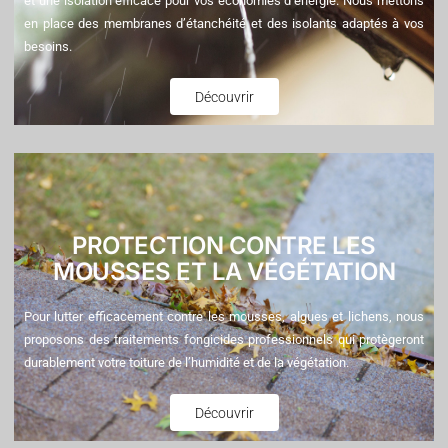
et une isolation efficace pour vos économies d’énergie. Nous mettons
en place des membranes d’étanchéité et des isolants adaptés à vos
besoins.
Découvrir
PROTECTION CONTRE LES
MOUSSES ET LA VÉGÉTATION
Pour lutter efficacement contre les mousses, algues et lichens, nous
proposons des traitements fongicides professionnels qui protègeront
durablement votre toiture de l’humidité et de la végétation.
Découvrir