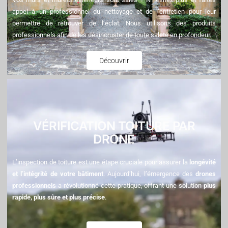
appel à un professionnel du nettoyage et de l’entretien pour leur
permettre de retrouver de l’éclat. Nous utilisons des produits
professionnels afin de les désincruster de toute saleté en profondeur.
Découvrir
VÉRIFICATION TOITURE PAR
DRONE
L’inspection de toiture est une étape cruciale pour assurer la
longévité
et l’intégrité de votre bâtiment
. Aujourd’hui, l’émergence des
drones
professionnels
a révolutionné cette pratique, offrant une solution
plus
rapide, plus sûre et plus précise
.