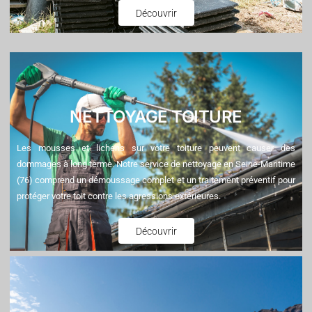
Découvrir
NETTOYAGE TOITURE
Les mousses et lichens sur votre toiture peuvent causer des
dommages à long terme. Notre service de nettoyage en Seine-Maritime
(76) comprend un démoussage complet et un traitement préventif pour
protéger votre toit contre les agressions extérieures.
Découvrir