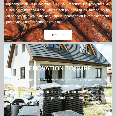
rapidement en Seine-Maritime (76) pour résoudre les problèmes de
fuites et infiltrations d’eau. Que ce soit pour des tuiles, faitage, solins
ou bandes de rives, nous assurons la réparation ou le remplacement,
préservant ainsi l’intégrité de votre toit.
Découvrir
RÉNOVATION TOITURE
Si vous souhaitez rénover votre toiture en Seine-Maritime, nos
couvreurs experts sont à votre service pour remplacer votre revêtement
par de l’ardoise, du zinc ou des tuiles. Nous intervenons à Rouen,
Yvetot, Le Havre et alentours, pour étudier vos besoins et vous fournir
un devis gratuit adapté.