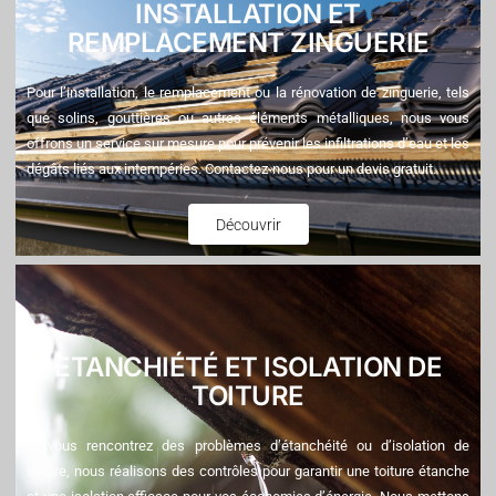
INSTALLATION ET
REMPLACEMENT ZINGUERIE
Pour l’installation, le remplacement ou la rénovation de zinguerie, tels
que solins, gouttières ou autres éléments métalliques, nous vous
offrons un service sur mesure pour prévenir les infiltrations d’eau et les
dégâts liés aux intempéries. Contactez-nous pour un devis gratuit.
Découvrir
ETANCHIÉTÉ ET ISOLATION DE
TOITURE
Si vous rencontrez des problèmes d’étanchéité ou d’isolation de
toiture, nous réalisons des contrôles pour garantir une toiture étanche