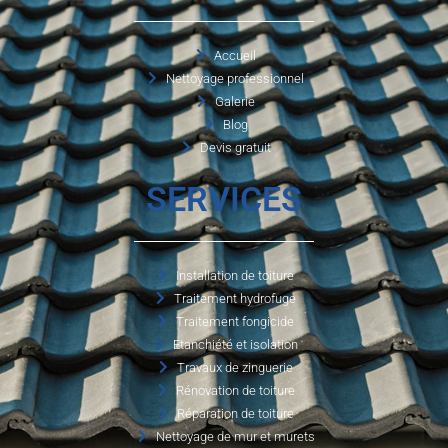
Accueil
Nettoyage professionnel
Galerie
Blog
Devis gratuit
SERVICES
Installation de toiture
Traitement hydrofuge
Traitement fongicide
Etanchiété et isolation
Travaux de zinguerie
Rénovation de toiture
Réparation de toiture
Nettoyage de mur et murets