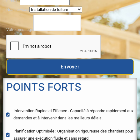
E-mail
*
g
Nos services
e
P
r
Votre message
é
n
o
m
s
Envoyer
POINTS FORTS
Intervention Rapide et Efficace : Capacité à répondre rapidement aux
demandes et à intervenir dans les meilleurs délais.
Planification Optimisée : Organisation rigoureuse des chantiers pour
assurer une exécution fluide et sans retard.