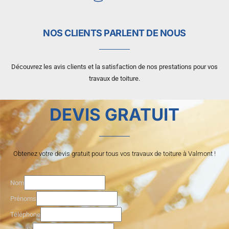
NOS CLIENTS PARLENT DE NOUS
Découvrez les avis clients et la satisfaction de nos prestations pour vos
travaux de toiture.
DEVIS GRATUIT
Obtenez votre devis gratuit pour tous vos travaux de toiture à Valmont !
m
Nom
e
Prénoms
s
Téléphone
s
a