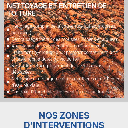
NETTOYAGE ET ENTRETIEN DE
TOITURE
Nettoyage complet de la couverture (tuiles, ardoises,
bac acier).
Démoussage (retrait des mousses, lichens et algues).
Application de traitement anti-mousse préventif.
Traitement hydrofuge pour protéger contre l’humidité
et prolonger la durée de vie du toit.
Réparation et remplacement de tuiles cassées ou
déplacées.
Nettoyage et dégorgement des gouttières et descentes
d’eau pluviale.
Contrôle d’étanchéité et prévention des infiltrations.
NOS ZONES
D'INTERVENTIONS