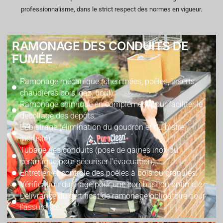
professionnalisme, dans le strict respect des normes en vigueur.
RAMONAGE DES CONDUITS DE
FUMÉE
Ramonage mécanique (cheminées, poêles, inserts,
chaudières bois, gaz, fioul).
Ramonage chimique en complément pour faciliter le
décollage des dépôts.
Débistrage (élimination du goudron et du bistre
incrusté).
Tubage des conduits (pose de gaines inox ou
céramique pour sécuriser l’évacuation).
Entretien et contrôle des poêles à bois ou granulés.
Vérification du tirage pour une combustion optimale.
Délivrance du certificat de ramonage obligatoire pour
l’assurance.