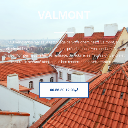
VALMONT
C.G Rénovation réalise le ramonage de votre cheminée à Valmont, en
éliminant les suies, dépôts et résidus présents dans vos conduits. Cette
intervention permet d’optimiser le tirage, de réduire les risques d’incendie et
d’assurer la sécurité ainsi que le bon rendement de votre système de
chauffage.
06.56.80.12.03