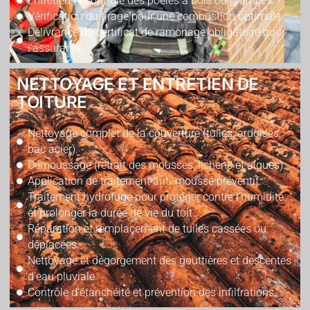
Entretien et contrôle des poêles à bois ou granulés.
Vérification du tirage pour une combustion optimale.
Délivrance du certificat de ramonage obligatoire pour
l’assurance.
NETTOYAGE ET ENTRETIEN DE
TOITURE
Nettoyage complet de la couverture (tuiles, ardoises,
bac acier).
Démoussage (retrait des mousses, lichens et algues).
Application de traitement anti-mousse préventif.
Traitement hydrofuge pour protéger contre l’humidité
et prolonger la durée de vie du toit.
Réparation et remplacement de tuiles cassées ou
déplacées.
Nettoyage et dégorgement des gouttières et descentes
d’eau pluviale.
Contrôle d’étanchéité et prévention des infiltrations.