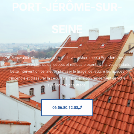
PORT-JÉRÔME-SUR-
SEINE
C.G Rénovation réalise le ramonage de votre cheminée à Port-Jérôme-sur-
Seine, en éliminant les suies, dépôts et résidus présents dans vos conduits.
Cette intervention permet d’optimiser le tirage, de réduire les risques
d’incendie et d’assurer la sécurité ainsi que le bon rendement de votre
système de chauffage.
06.56.80.12.03