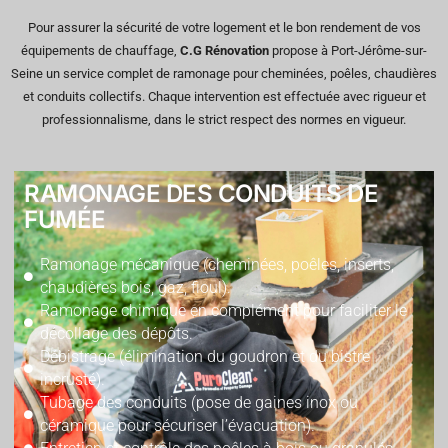
Pour assurer la sécurité de votre logement et le bon rendement de vos
équipements de chauffage,
C.G Rénovation
propose à Port-Jérôme-sur-
Seine un service complet de ramonage pour cheminées, poêles, chaudières
et conduits collectifs. Chaque intervention est effectuée avec rigueur et
professionnalisme, dans le strict respect des normes en vigueur.
RAMONAGE DES CONDUITS DE
FUMÉE
Ramonage mécanique (cheminées, poêles, inserts,
chaudières bois, gaz, fioul).
Ramonage chimique en complément pour faciliter le
décollage des dépôts.
Débistrage (élimination du goudron et du bistre
incrusté).
Tubage des conduits (pose de gaines inox ou
céramique pour sécuriser l’évacuation).