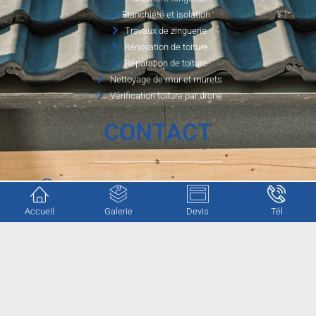
Etanchiété et isolation
Travaux de zinguerie
Rénovation de toiture
Réparation de toiture
Nettoyage de mur et murets
Vérification toiture par drone
CONTACT
1750 route de la petite carpenterie, 76 190 Valliquerville
Accueil
Galerie
Devis
Tél
cgotrenovation@gmail.com
06.56.80.12.03
Mentions légales
–
Politique de confidentialité
–
Plan du site
–
Webmaster