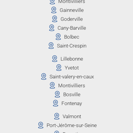
Montivilliers
Gainneville
Goderville
Cany-Barville
Bolbec
Saint-Crespin
Lillebonne
Yvetot
Saint-valery-en-caux
Montivilliers
Bosville
Fontenay
Valmont
Port-Jérôme-sur-Seine