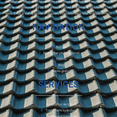
Installation, réparation, rénovation et nettoyage de toitures en Normandie
dans le département du 76. Un artisan couvreur Normand, proche de chez-
vous. Situé à Valliquerville et pouvant intervenir dans tout le département.
NAVIGATION
Accueil
Nettoyage professionnel
Galerie
Blog
Devis gratuit
SERVICES
Installation de toiture
Traitement hydrofuge
Traitement fongicide