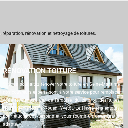
 réparation, rénovation et nettoyage de toitures.
RÉNOVATION TOITURE
Si vous souhaitez rénover votre toiture en Seine-Maritime,
nos couvreurs experts sont à votre service pour remplacer
votre revêtement par de l’ardoise, du zinc ou des tuiles.
Nous intervenons à Rouen, Yvetot, Le Havre et alentours,
pour étudier vos besoins et vous fournir un devis gratuit
adapté.