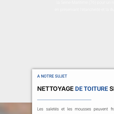
la Seine-Maritime (76) pour un n
en préservant l’étanchéité et la d
A NOTRE SUJET
NETTOYAGE
S
DE TOITURE
Les saletés et les mousses peuvent fra