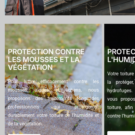
PROTECTION CONTRE
PROTEC
LES MOUSSES ET LA
L'HUMI
VÉGÉTATION
Votre toiture
Pour lutter efficacement contre les
la protéger
mousses, algues et lichens, nous
hydrofuges.
proposons des traitements fongicides
vous propos
professionnels qui protègeront
toiture, afi
durablement votre toiture de l’humidité et
contre l’humi
de la végétation.