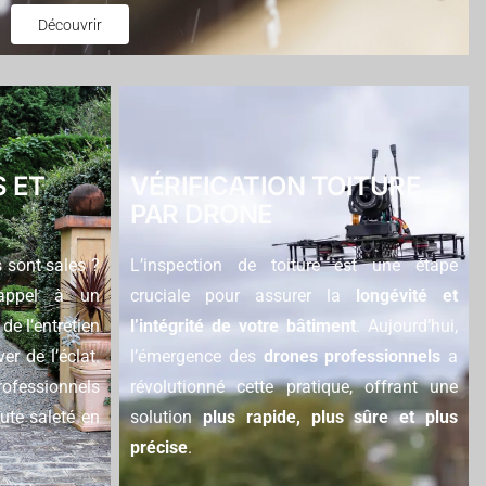
Découvrir
 ET
VÉRIFICATION TOITURE
PAR DRONE
 sont sales ?
L’inspection de toiture est une étape
 appel à un
cruciale pour assurer la
longévité et
de l’entretien
l’intégrité de votre bâtiment
. Aujourd’hui,
er de l’éclat.
l’émergence des
drones professionnels
a
rofessionnels
révolutionné cette pratique, offrant une
oute saleté en
solution
plus rapide, plus sûre et plus
précise
.