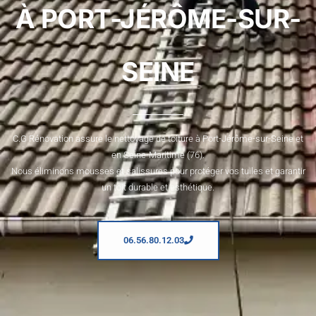
À PORT-JÉRÔME-SUR-
SEINE
C.G Rénovation assure le nettoyage de toiture à Port-Jérôme-sur-Seine et
en Seine-Maritime (76).
Nous éliminons mousses et salissures pour protéger vos tuiles et garantir
un toit durable et esthétique.
06.56.80.12.03