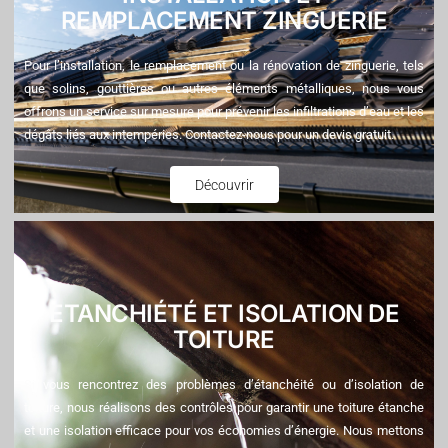
REMPLACEMENT ZINGUERIE
Pour l’installation, le remplacement ou la rénovation de zinguerie, tels
que solins, gouttières ou autres éléments métalliques, nous vous
offrons un service sur mesure pour prévenir les infiltrations d’eau et les
dégâts liés aux intempéries. Contactez-nous pour un devis gratuit.
Découvrir
ETANCHIÉTÉ ET ISOLATION DE
TOITURE
Si vous rencontrez des problèmes d’étanchéité ou d’isolation de
toiture, nous réalisons des contrôles pour garantir une toiture étanche
et une isolation efficace pour vos économies d’énergie. Nous mettons