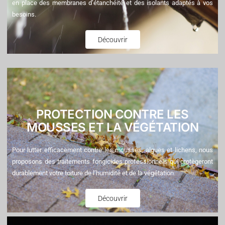
en place des membranes d’étanchéité et des isolants adaptés à vos
besoins.
Découvrir
PROTECTION CONTRE LES
MOUSSES ET LA VÉGÉTATION
Pour lutter efficacement contre les mousses, algues et lichens, nous
proposons des traitements fongicides professionnels qui protègeront
durablement votre toiture de l’humidité et de la végétation.
Découvrir