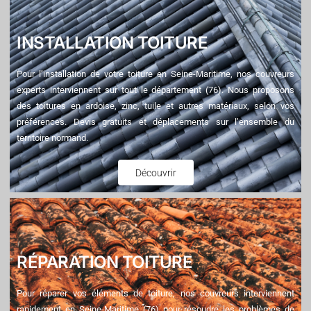
INSTALLATION TOITURE
Pour l’installation de votre toiture en Seine-Maritime, nos couvreurs
experts interviennent sur tout le département (76). Nous proposons
des toitures en ardoise, zinc, tuile et autres matériaux, selon vos
préférences. Devis gratuits et déplacements sur l’ensemble du
territoire normand.
Découvrir
RÉPARATION TOITURE
Pour réparer vos éléments de toiture, nos couvreurs interviennent
rapidement en Seine-Maritime (76) pour résoudre les problèmes de