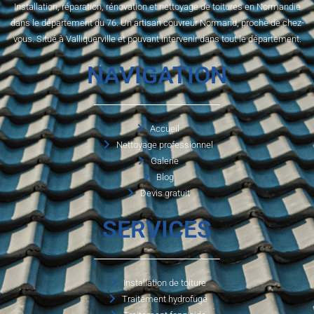
Installation, réparation, rénovation et nettoyage de toitures en Normandie
dans le département du 76. Un artisan couvreur Normand, proche de chez-
vous. Situé à Valliquerville et pouvant intervenir dans tout le département.
NAVIGATION
Accueil
Nettoyage professionnel
Galerie
Blog
Devis gratuit
SERVICES
Installation de toiture
Traitement hydrofuge