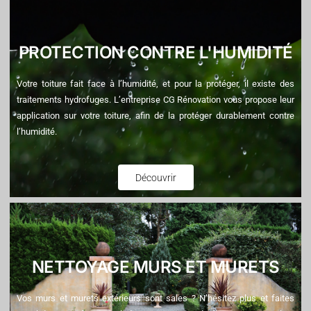
PROTECTION CONTRE L'HUMIDITÉ
Votre toiture fait face à l’humidité, et pour la protéger, il existe des
traitements hydrofuges. L’entreprise CG Rénovation vous propose leur
application sur votre toiture, afin de la protéger durablement contre
l’humidité.
Découvrir
NETTOYAGE MURS ET MURETS
Vos murs et murets extérieurs sont sales ? N’hésitez plus et faites