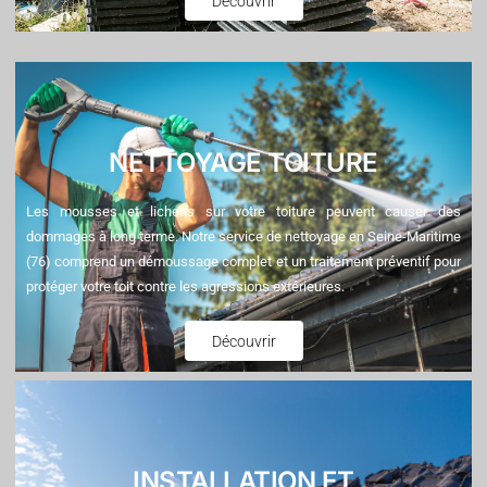
Découvrir
NETTOYAGE TOITURE
Les mousses et lichens sur votre toiture peuvent causer des
dommages à long terme. Notre service de nettoyage en Seine-Maritime
(76) comprend un démoussage complet et un traitement préventif pour
protéger votre toit contre les agressions extérieures.
Découvrir
INSTALLATION ET