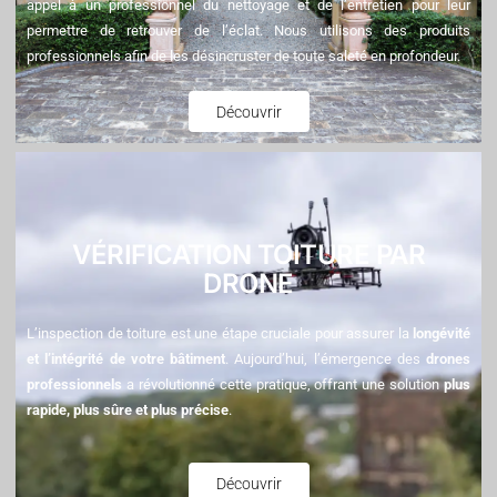
appel à un professionnel du nettoyage et de l’entretien pour leur
permettre de retrouver de l’éclat. Nous utilisons des produits
professionnels afin de les désincruster de toute saleté en profondeur.
Découvrir
VÉRIFICATION TOITURE PAR
DRONE
L’inspection de toiture est une étape cruciale pour assurer la
longévité
et l’intégrité de votre bâtiment
. Aujourd’hui, l’émergence des
drones
professionnels
a révolutionné cette pratique, offrant une solution
plus
rapide, plus sûre et plus précise
.
Découvrir