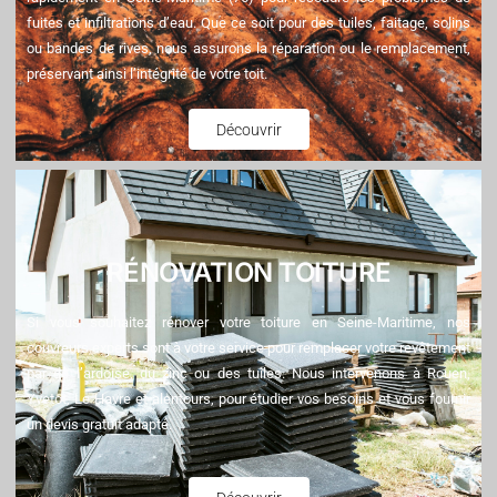
fuites et infiltrations d’eau. Que ce soit pour des tuiles, faitage, solins
ou bandes de rives, nous assurons la réparation ou le remplacement,
préservant ainsi l’intégrité de votre toit.
Découvrir
RÉNOVATION TOITURE
Si vous souhaitez rénover votre toiture en Seine-Maritime, nos
couvreurs experts sont à votre service pour remplacer votre revêtement
par de l’ardoise, du zinc ou des tuiles. Nous intervenons à Rouen,
Yvetot, Le Havre et alentours, pour étudier vos besoins et vous fournir
un devis gratuit adapté.