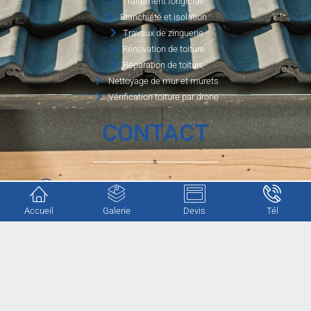
Traitement fongicide
Etanchiété et isolation
Travaux de zinguerie
Rénovation de toiture
Réparation de toiture
Nettoyage de mur et murets
Vérification toiture par drone
CONTACT
1750 route de la petite carpenterie, 76 190 Valliquerville
Accueil
Galerie
Devis
Tél
cgotrenovation@gmail.com
06.56.80.12.03
Mentions légales
–
Politique de confidentialité
–
Plan du site
–
Webmaster