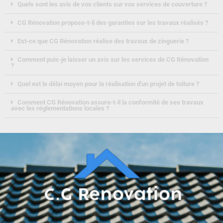
Quels sont les avis de vos clients sur vos services de couverture ?
CG Rénovation propose-t-il des garanties sur les travaux réalisés ?
Est-ce que CG Rénovation réalise des travaux de zinguerie ?
Comment puis-je laisser un avis sur les services de CG Rénovation
?
Quel est le délai moyen pour la réalisation d'un projet de toiture ?
Comment CG Rénovation assure-t-il la conformité de ses travaux
avec les réglementations locales ?