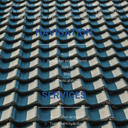
Installation, réparation, rénovation et nettoyage de toitures en Normandie
dans le département du 76. Un artisan couvreur Normand, proche de chez-
vous. Situé à Valliquerville et pouvant intervenir dans tout le département.
NAVIGATION
Accueil
Nettoyage professionnel
Galerie
Blog
Devis gratuit
SERVICES
Installation de toiture
Traitement hydrofuge