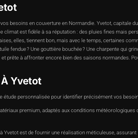
etot
vos besoins en couverture en Normandie. Yvetot, capitale du 
 climat est fidèle à sa réputation : des pluies fines mais per
etotaises, elles, tiennent bon, mais avec le temps, certaines 
 tuile fendue ? Une gouttière bouchée ? Une charpente qui grin
 et prête à affronter encore bien des saisons normandes. Pour
 À Yvetot
étude personnalisée pour identifier précisément vos besoins
tériaux premium, adaptés aux conditions météorologiques d’Yv
vetot est de fournir une réalisation méticuleuse, assurant u