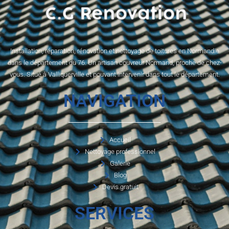
Installation, réparation, rénovation et nettoyage de toitures en Normandie
dans le département du 76. Un artisan couvreur Normand, proche de chez-
vous. Situé à Valliquerville et pouvant intervenir dans tout le département.
NAVIGATION
Accueil
Nettoyage professionnel
Galerie
Blog
Devis gratuit
SERVICES