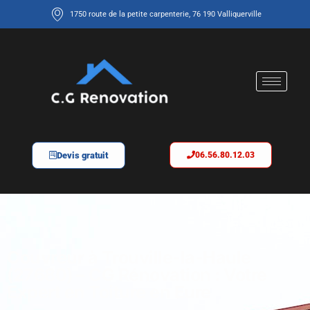
1750 route de la petite carpenterie, 76 190 Valliquerville
Devis gratuit
06.56.80.12.03
Couvreur à Trouville-la-Haule
(27680) – CG Rénovation : Votre
Expert en Toiture en Eure