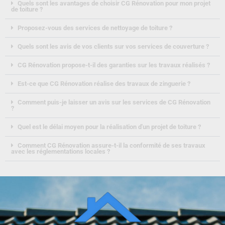
Quels sont les avantages de choisir CG Rénovation pour mon projet
de toiture ?
Proposez-vous des services de nettoyage de toiture ?
Quels sont les avis de vos clients sur vos services de couverture ?
CG Rénovation propose-t-il des garanties sur les travaux réalisés ?
Est-ce que CG Rénovation réalise des travaux de zinguerie ?
Comment puis-je laisser un avis sur les services de CG Rénovation
?
Quel est le délai moyen pour la réalisation d'un projet de toiture ?
Comment CG Rénovation assure-t-il la conformité de ses travaux
avec les réglementations locales ?