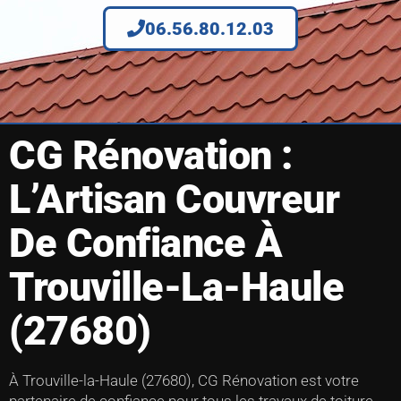
06.56.80.12.03
CG Rénovation :
L’Artisan Couvreur
De Confiance À
Trouville-La-Haule
(27680)
À Trouville-la-Haule (27680), CG Rénovation est votre