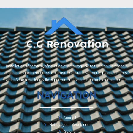
Installation, réparation, rénovation et nettoyage de toitures en Normandie
dans le département du 76. Un artisan couvreur Normand, proche de chez-
vous. Situé à Valliquerville et pouvant intervenir dans tout le département.
NAVIGATION
Accueil
Nettoyage professionnel
Galerie