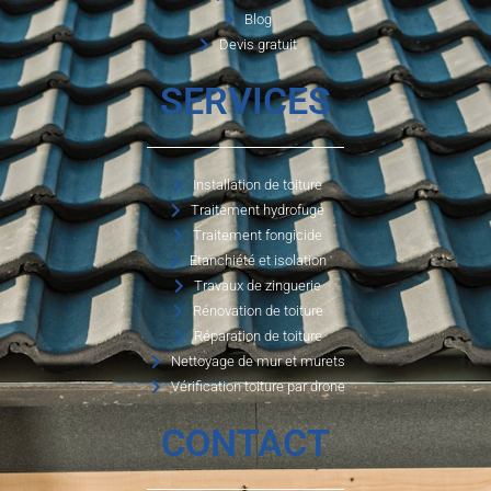
Blog
Devis gratuit
SERVICES
Installation de toiture
Traitement hydrofuge
Traitement fongicide
Etanchiété et isolation
Travaux de zinguerie
Rénovation de toiture
Réparation de toiture
Nettoyage de mur et murets
Vérification toiture par drone
CONTACT