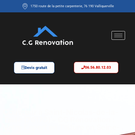
1750 route de la petite carpenterie, 76 190 Valliquerville
Devis gratuit
06.56.80.12.03
Couvreur à Saint-Nicolas-de-la-
Taille (76170) – CG Rénovation :
Votre Expert en Toiture en Seine-
Maritime