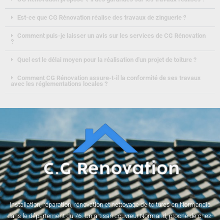
Est-ce que CG Rénovation réalise des travaux de zinguerie ?
Comment puis-je laisser un avis sur les services de CG Rénovation
?
Quel est le délai moyen pour la réalisation d'un projet de toiture ?
Comment CG Rénovation assure-t-il la conformité de ses travaux
avec les réglementations locales ?
Installation, réparation, rénovation et nettoyage de toitures en Normandie
dans le département du 76. Un artisan couvreur Normand, proche de chez-