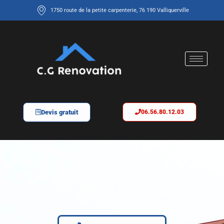
1750 route de la petite carpenterie, 76 190 Valliquerville
Devis gratuit
06.56.80.12.03
Couvreur à Pont-l’Évêque,
Normandie – CG Rénovation