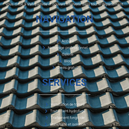
vous. Situé à Valliquerville et pouvant intervenir dans tout le département.
NAVIGATION
Accueil
Nettoyage professionnel
Galerie
Blog
Devis gratuit
SERVICES
Installation de toiture
Traitement hydrofuge
Traitement fongicide
Etanchiété et isolation