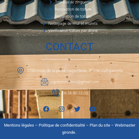
Travaux de zinguerie
Rénovation de toiture
Réparation de toiture
Nettoyage de mur et murets
Vérification toiture par drone
CONTACT
1750 route de la petite carpenterie, 76 190 Valliquerville
cgotrenovation@gmail.com
06.56.80.12.03
Mentions légales
–
Politique de confidentialité
–
Plan du site
–
Webmaster
gironde.