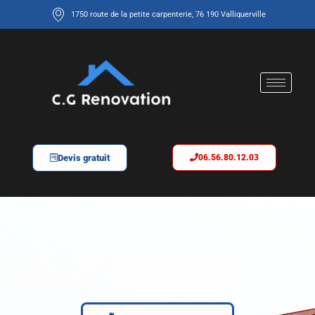
1750 route de la petite carpenterie, 76 190 Valliquerville
Devis gratuit
06.56.80.12.03
Couvreur à Mézidon-Canon,
Normandie – CG Rénovation