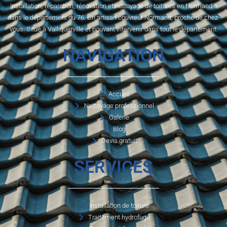
Installation, réparation, rénovation et nettoyage de toitures en Normandie
dans le département du 76. Un artisan couvreur Normand, proche de chez-
vous. Situé à Valliquerville et pouvant intervenir dans tout le département.
NAVIGATION
Accueil
Nettoyage professionnel
Galerie
Blog
Devis gratuit
SERVICES
Installation de toiture
Traitement hydrofuge