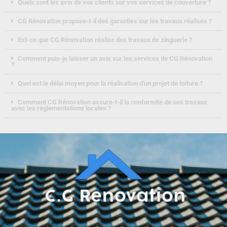
Quels sont les avis de vos clients sur vos services de couverture ?
CG Rénovation propose-t-il des garanties sur les travaux réalisés ?
Est-ce que CG Rénovation réalise des travaux de zinguerie ?
Comment puis-je laisser un avis sur les services de CG Rénovation
?
Quel est le délai moyen pour la réalisation d'un projet de toiture ?
Comment CG Rénovation assure-t-il la conformité de ses travaux
avec les réglementations locales ?