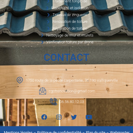
Traitement fongicide
Etanchiété et isolation
Travaux de zinguerie
Rénovation de toiture
Réparation de toiture
Nettoyage de mur et murets
Vérification toiture par drone
CONTACT
1750 route de la petite carpenterie, 76 190 Valliquerville
cgotrenovation@gmail.com
06.56.80.12.03
Mentions légales
–
Politique de confidentialité
–
Plan du site
–
Webmaster