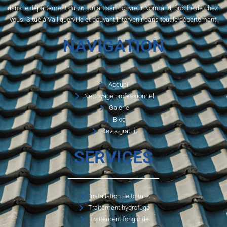
dans le département du 76. Un artisan couvreur Normand, proche de chez-
vous. Situé à Valliquerville et pouvant intervenir dans tout le département.
NAVIGATION
Accueil
Nettoyage professionnel
Galerie
Blog
Devis gratuit
SERVICES
Installation de toiture
Traitement hydrofuge
Traitement fongicide