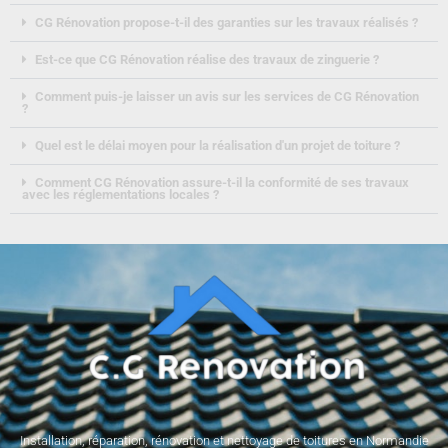
CG Rénovation propose-t-il des garanties sur les travaux réalisés ?
Est-ce que CG Rénovation réalise des travaux de zinguerie ?
Comment puis-je laisser un avis sur les services de CG Rénovation
?
Quel est le délai moyen pour la réalisation d'un projet de toiture ?
Comment CG Rénovation assure-t-il la conformité de ses travaux
avec les réglementations locales ?
Installation, réparation, rénovation et nettoyage de toitures en Normandie