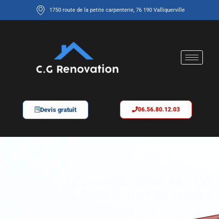
1750 route de la petite carpenterie, 76 190 Valliquerville
Devis gratuit
06.56.80.12.03
Couvreur à Ganzeville (76400) – CG
Rénovation : Votre Expert en Toiture
en Seine-Maritime