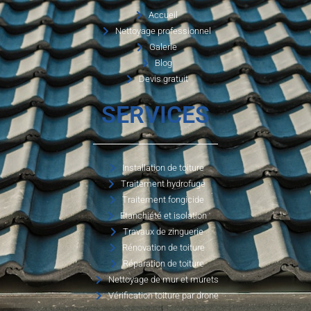
Accueil
Nettoyage professionnel
Galerie
Blog
Devis gratuit
SERVICES
Installation de toiture
Traitement hydrofuge
Traitement fongicide
Etanchiété et isolation
Travaux de zinguerie
Rénovation de toiture
Réparation de toiture
Nettoyage de mur et murets
Vérification toiture par drone