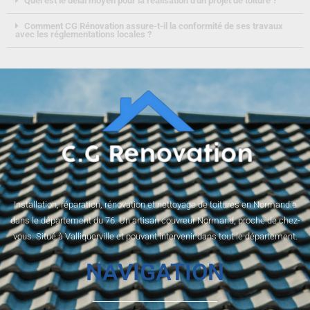
Quel est le délai moyen pour la réalisation d'un projet de toiture ?
Comment CG Rénovation assure-t-il la conformité de ses travaux
avec les réglementations locales ?
Installation, réparation, rénovation et nettoyage de toitures en Normandie
dans le département du 76. Un artisan couvreur Normand, proche de chez-
vous. Situé à Valliquerville et pouvant intervenir dans tout le département.
NAVIGATION