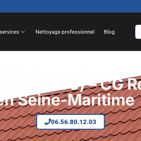
services
Nettoyage professionnel
Blog
lle (76400) – CG R
 en Seine-Maritime
06.56.80.12.03