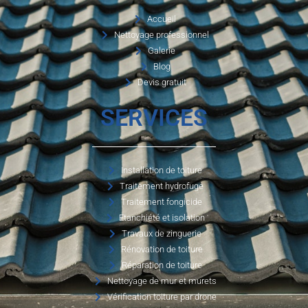
Accueil
Nettoyage professionnel
Galerie
Blog
Devis gratuit
SERVICES
Installation de toiture
Traitement hydrofuge
Traitement fongicide
Etanchiété et isolation
Travaux de zinguerie
Rénovation de toiture
Réparation de toiture
Nettoyage de mur et murets
Vérification toiture par drone