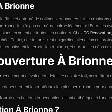
À Brionne
a Risle et entouré de collines verdoyantes. Ici, les maisons a
at normand, lui, n’a pas ce même calme légendaire ! Entre les a
onnaises en voient de toutes les couleurs. Chez
CG Rénovation
ée. Car ici, une toiture, c’est un gardien silencieux qui prot
connaissent le terrain, les maisons, et surtout les défis qu’u
ouverture À Brionn
nce par une évaluation détaillée de votre toit, permettant d
igneusement les matériaux les plus performants pour garantir
urnir des finitions impeccables, alliant esthétique et fonctio
ion À Brionne ?