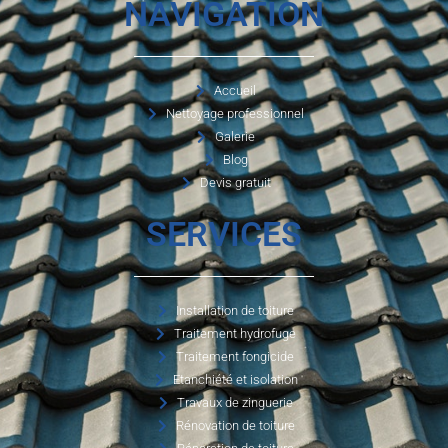
NAVIGATION
Accueil
Nettoyage professionnel
Galerie
Blog
Devis gratuit
SERVICES
Installation de toiture
Traitement hydrofuge
Traitement fongicide
Etanchiété et isolation
Travaux de zinguerie
Rénovation de toiture