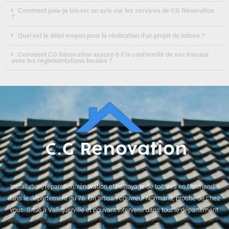
Comment puis-je laisser un avis sur les services de CG Rénovation
?
Quel est le délai moyen pour la réalisation d'un projet de toiture ?
Comment CG Rénovation assure-t-il la conformité de ses travaux
avec les réglementations locales ?
Installation, réparation, rénovation et nettoyage de toitures en Normandie
dans le département du 76. Un artisan couvreur Normand, proche de chez-
vous. Situé à Valliquerville et pouvant intervenir dans tout le département.