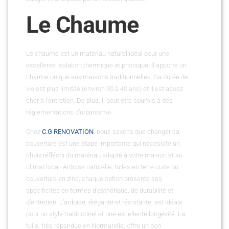
Le Chaume
Le chaume est un matériau naturel idéal pour une
excellente isolation thermique et phonique. Il apporte un
charme unique aux maisons traditionnelles. Sa durée de
vie est plus limitée (environ 30 à 40 ans) et il est assez
cher à l’entretien. De plus, il peut être soumis à des
réglementations d’urbanisme.
Chez
C.G RENOVATION
, nous savons que changer sa
couverture est une étape importante qui nécessite un
choix réfléchi du matériau adapté à votre maison et au
climat local. Ardoise naturelle, tuiles en terre cuite ou
couverture en zinc, chaque option présente ses
spécificités en termes d’esthétique, de durabilité et
d’entretien. L’ardoise, élégante et résistante, est idéale
pour un style traditionnel et une excellente longévité. La
tuile, très répandue en Normandie, offre un bon