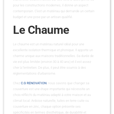
pour les constructions modernes, il donne un aspect
contemporain. C’est un matériau qui demande un certain
budget et une pose par un artisan qualifié.
Le Chaume
Le chaume est un matériau naturel idéal pour une
excellente isolation thermique et phonique. Il apporte un
charme unique aux maisons traditionnelles. Sa durée de
vie est plus limitée (environ 30 à 40 ans) et il est assez
cher à l’entretien. De plus, il peut être soumis à des
réglementations d’urbanisme.
Chez
C.G RENOVATION
, nous savons que changer sa
couverture est une étape importante qui nécessite un
choix réfléchi du matériau adapté à votre maison et au
climat local. Ardoise naturelle, tuiles en terre cuite ou
couverture en zinc, chaque option présente ses
spécificités en termes d’esthétique, de durabilité et