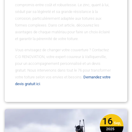
compromis entre coût et robustesse. Le zinc, quant à lui,
séduit par sa légèreté et sa grande résistance à la
corrosion, particulièrement adaptée aux toitures aux
formes complexes. Dans cet article, découvrez les
avantages de chaque matériau pour faire un choix éclairé
et garantir la pérennité de votre toiture.
Vous envisagez de changer votre couverture ? Contactez
C.G RENOVATION, votre expert couvreur à Valliquerville,
pour un accompagnement personnalisé et un devis
gratuit. Nous intervenons dans tout le 76 pour transformer
votre toiture selon vos envies et besoins.
Demandez votre
devis gratuit ici
.
16
Sep,
2025