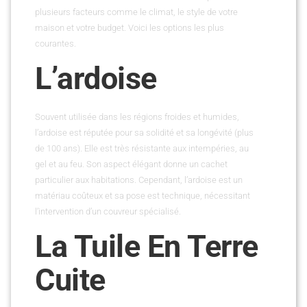
plusieurs facteurs comme le climat, le style de votre
maison et votre budget. Voici les options les plus
courantes.
L’ardoise
Souvent utilisée dans les régions froides et humides,
l’ardoise est réputée pour sa solidité et sa longévité (plus
de 100 ans). Elle est très résistante aux intempéries, au
gel et au feu. Son aspect élégant donne un cachet
particulier aux habitations. Cependant, l’ardoise est un
matériau coûteux et sa pose est technique, nécessitant
l’intervention d’un couvreur spécialisé.
La Tuile En Terre
Cuite