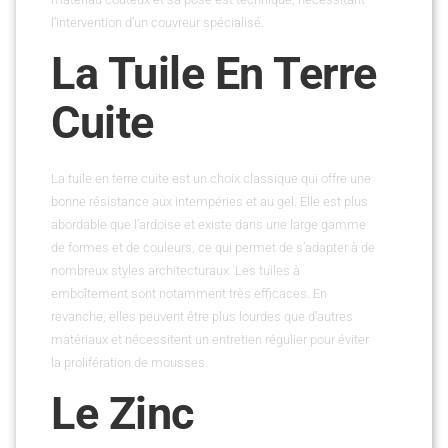
l’intervention d’un couvreur spécialisé.
La Tuile En Terre
Cuite
La tuile en terre cuite est un choix classique qui offre une
bonne résistance aux intempéries et au gel. Elle est plus
abordable que l’ardoise et existe dans une large gamme
de formes et de couleurs, ce qui permet de s’adapter à de
nombreux styles architecturaux. Les tuiles à
emboîtement sont notamment très efficaces. En
revanche, elles peuvent être plus lourdes que d’autres
matériaux et nécessitent un entretien régulier pour éviter
la prolifération de mousses.
Le Zinc