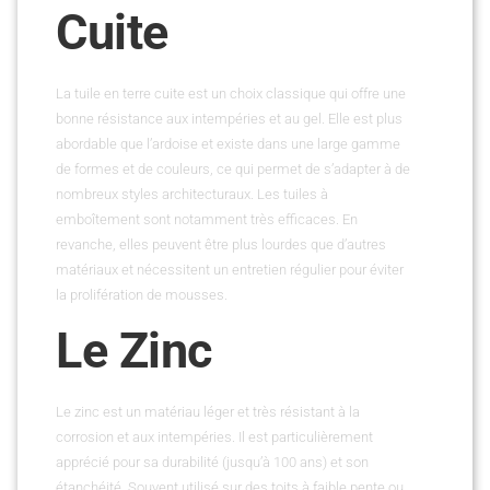
Cuite
La tuile en terre cuite est un choix classique qui offre une
bonne résistance aux intempéries et au gel. Elle est plus
abordable que l’ardoise et existe dans une large gamme
de formes et de couleurs, ce qui permet de s’adapter à de
nombreux styles architecturaux. Les tuiles à
emboîtement sont notamment très efficaces. En
revanche, elles peuvent être plus lourdes que d’autres
matériaux et nécessitent un entretien régulier pour éviter
la prolifération de mousses.
Le Zinc
Le zinc est un matériau léger et très résistant à la
corrosion et aux intempéries. Il est particulièrement
apprécié pour sa durabilité (jusqu’à 100 ans) et son
étanchéité. Souvent utilisé sur des toits à faible pente ou