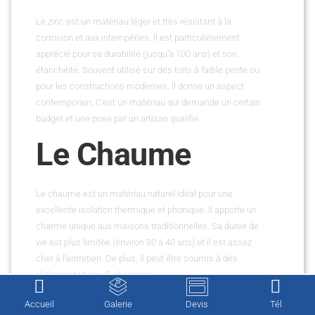
Le zinc est un matériau léger et très résistant à la
corrosion et aux intempéries. Il est particulièrement
apprécié pour sa durabilité (jusqu’à 100 ans) et son
étanchéité. Souvent utilisé sur des toits à faible pente ou
pour les constructions modernes, il donne un aspect
contemporain. C’est un matériau qui demande un certain
budget et une pose par un artisan qualifié.
Le Chaume
Le chaume est un matériau naturel idéal pour une
excellente isolation thermique et phonique. Il apporte un
charme unique aux maisons traditionnelles. Sa durée de
vie est plus limitée (environ 30 à 40 ans) et il est assez
cher à l’entretien. De plus, il peut être soumis à des
réglementations d’urbanisme.
Chez
C.G RENOVATION
, nous savons que changer sa
Accueil
Galerie
Devis
Tél