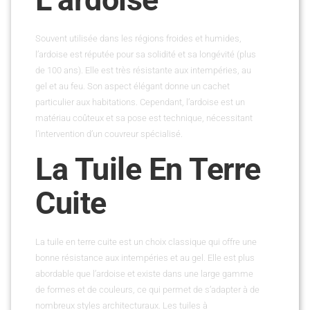
Souvent utilisée dans les régions froides et humides,
l’ardoise est réputée pour sa solidité et sa longévité (plus
de 100 ans). Elle est très résistante aux intempéries, au
gel et au feu. Son aspect élégant donne un cachet
particulier aux habitations. Cependant, l’ardoise est un
matériau coûteux et sa pose est technique, nécessitant
l’intervention d’un couvreur spécialisé.
La Tuile En Terre
Cuite
La tuile en terre cuite est un choix classique qui offre une
bonne résistance aux intempéries et au gel. Elle est plus
abordable que l’ardoise et existe dans une large gamme
de formes et de couleurs, ce qui permet de s’adapter à de
nombreux styles architecturaux. Les tuiles à