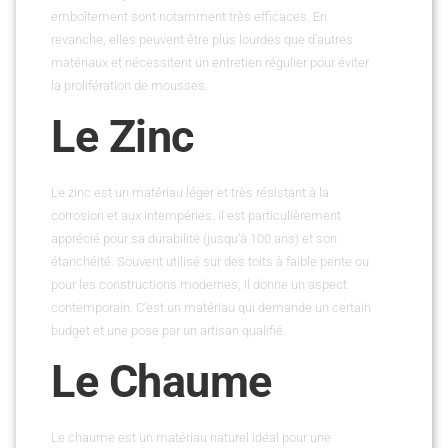
emboîtement sont notamment très efficaces. En
revanche, elles peuvent être plus lourdes que d’autres
matériaux et nécessitent un entretien régulier pour éviter
la prolifération de mousses.
Le Zinc
Le zinc est un matériau léger et très résistant à la
corrosion et aux intempéries. Il est particulièrement
apprécié pour sa durabilité (jusqu’à 100 ans) et son
étanchéité. Souvent utilisé sur des toits à faible pente ou
pour les constructions modernes, il donne un aspect
contemporain. C’est un matériau qui demande un certain
budget et une pose par un artisan qualifié.
Le Chaume
Le chaume est un matériau naturel idéal pour une