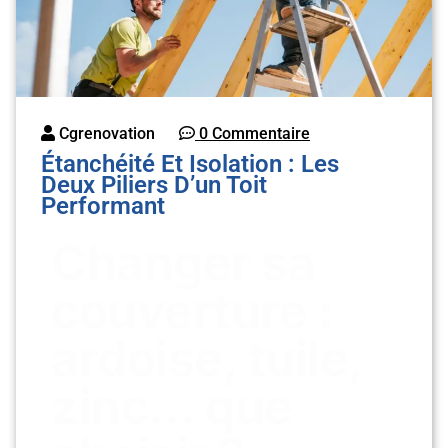
Cgrenovation
0 Commentaire
Étanchéité Et Isolation : Les
Deux Piliers D’un Toit
Performant
Changer sa
couverture :
ardoise, tuile,
zinc… que