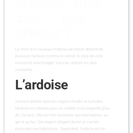
ardoise, tuile,
zinc… que
choisir ?
Le choix d’un nouveau matériau de toiture dépend de
plusieurs facteurs comme le climat, le style de votre
maison et votre budget. Voici les options les plus
courantes.
L’ardoise
Souvent utilisée dans les régions froides et humides,
l’ardoise est réputée pour sa solidité et sa longévité (plus
de 100 ans). Elle est très résistante aux intempéries, au
gel et au feu. Son aspect élégant donne un cachet
particulier aux habitations. Cependant, l’ardoise est un