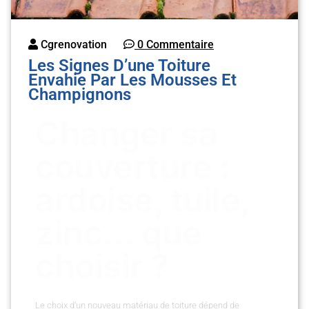
Cgrenovation
0 Commentaire
Les Signes D’une Toiture
Envahie Par Les Mousses Et
Champignons
Changer sa
couverture :
ardoise, tuile,
zinc… que
choisir ?
Le choix d’un nouveau matériau de toiture dépend de