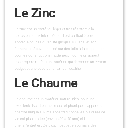
Le Zinc
Le zinc est un matériau léger et très résistant à la
corrosion et aux intempéries. Il est particulièrement
apprécié pour sa durabilité (jusqu’à 100 ans) et son
étanchéité. Souvent utilisé sur des toits à faible pente ou
pour les constructions modernes, il donne un aspect
contemporain. C’est un matériau qui demande un certain
budget et une pose par un artisan qualifié.
Le Chaume
Le chaume est un matériau naturel idéal pour une
excellente isolation thermique et phonique. Il apporte un
charme unique aux maisons traditionnelles. Sa durée de
vie est plus limitée (environ 30 à 40 ans) et il est assez
cher à l’entretien. De plus, il peut être soumis à des