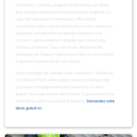
d’entretien. L’ardoise, élégante et résistante, est idéale
pour un style traditionnel et une excellente longévité. La
tuile, très répandue en Normandie, offre un bon
compromis entre coût et robustesse. Le zinc, quant à lui,
séduit par sa légèreté et sa grande résistance à la
corrosion, particulièrement adaptée aux toitures aux
formes complexes. Dans cet article, découvrez les
avantages de chaque matériau pour faire un choix éclairé
et garantir la pérennité de votre toiture.
Vous envisagez de changer votre couverture ? Contactez
C.G RENOVATION, votre expert couvreur à Valliquerville,
pour un accompagnement personnalisé et un devis
gratuit. Nous intervenons dans tout le 76 pour transformer
votre toiture selon vos envies et besoins.
Demandez votre
devis gratuit ici
.