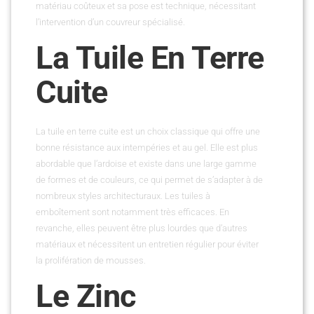
matériau coûteux et sa pose est technique, nécessitant
l’intervention d’un couvreur spécialisé.
La Tuile En Terre
Cuite
La tuile en terre cuite est un choix classique qui offre une
bonne résistance aux intempéries et au gel. Elle est plus
abordable que l’ardoise et existe dans une large gamme
de formes et de couleurs, ce qui permet de s’adapter à de
nombreux styles architecturaux. Les tuiles à
emboîtement sont notamment très efficaces. En
revanche, elles peuvent être plus lourdes que d’autres
matériaux et nécessitent un entretien régulier pour éviter
la prolifération de mousses.
Le Zinc