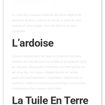
choisir ?
Le choix d’un nouveau matériau de toiture dépend de
plusieurs facteurs comme le climat, le style de votre
maison et votre budget. Voici les options les plus
courantes.
L’ardoise
Souvent utilisée dans les régions froides et humides,
l’ardoise est réputée pour sa solidité et sa longévité (plus
de 100 ans). Elle est très résistante aux intempéries, au
gel et au feu. Son aspect élégant donne un cachet
particulier aux habitations. Cependant, l’ardoise est un
matériau coûteux et sa pose est technique, nécessitant
l’intervention d’un couvreur spécialisé.
La Tuile En Terre