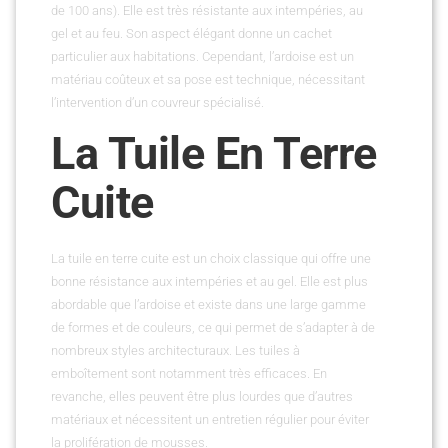
de 100 ans). Elle est très résistante aux intempéries, au
gel et au feu. Son aspect élégant donne un cachet
particulier aux habitations. Cependant, l’ardoise est un
matériau coûteux et sa pose est technique, nécessitant
l’intervention d’un couvreur spécialisé.
La Tuile En Terre
Cuite
La tuile en terre cuite est un choix classique qui offre une
bonne résistance aux intempéries et au gel. Elle est plus
abordable que l’ardoise et existe dans une large gamme
de formes et de couleurs, ce qui permet de s’adapter à de
nombreux styles architecturaux. Les tuiles à
emboîtement sont notamment très efficaces. En
revanche, elles peuvent être plus lourdes que d’autres
matériaux et nécessitent un entretien régulier pour éviter
la prolifération de mousses.