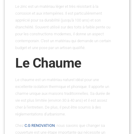
Le zinc est un matériau léger et très résistant à la
corrosion et aux intempéries. Il est particulièrement
apprécié pour sa durabilité (jusqu’à 100 ans) et son
étanchéité. Souvent utilisé sur des toits à faible pente ou
pour les constructions modernes, il donne un aspect
contemporain. C’est un matériau qui demande un certain
budget et une pose par un artisan qualifié.
Le Chaume
Le chaume est un matériau naturel idéal pour une
excellente isolation thermique et phonique. Il apporte un
charme unique aux maisons traditionnelles. Sa durée de
vie est plus limitée (environ 30 à 40 ans) et il est assez
cher à l’entretien. De plus, il peut être soumis à des
réglementations d’urbanisme.
Chez
C.G RENOVATION
, nous savons que changer sa
couverture est une étape importante qui nécessite un