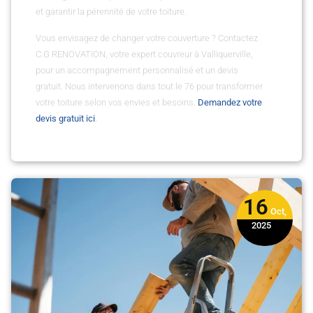
et garantir la pérennité de votre toiture.
Vous envisagez de changer votre couverture ? Contactez
C.G RENOVATION, votre expert couvreur à Valliquerville,
pour un accompagnement personnalisé et un devis
gratuit. Nous intervenons dans tout le 76 pour transformer
votre toiture selon vos envies et besoins.
Demandez votre
devis gratuit ici
.
16
Oct,
2025