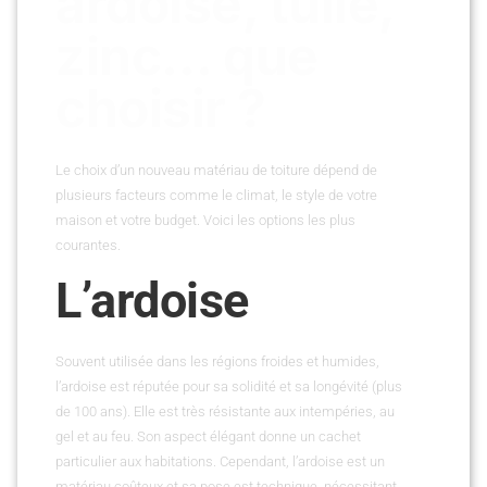
ardoise, tuile,
zinc… que
choisir ?
Le choix d’un nouveau matériau de toiture dépend de
plusieurs facteurs comme le climat, le style de votre
maison et votre budget. Voici les options les plus
courantes.
L’ardoise
Souvent utilisée dans les régions froides et humides,
l’ardoise est réputée pour sa solidité et sa longévité (plus
de 100 ans). Elle est très résistante aux intempéries, au
gel et au feu. Son aspect élégant donne un cachet
particulier aux habitations. Cependant, l’ardoise est un
matériau coûteux et sa pose est technique, nécessitant