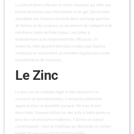
La tuile en terre cuite est un choix classique qui offre une
bonne résistance aux intempéries et au gel. Elle est plus
abordable que l’ardoise et existe dans une large gamme
de formes et de couleurs, ce qui permet de s’adapter à de
nombreux styles architecturaux. Les tuiles à
emboîtement sont notamment très efficaces. En
revanche, elles peuvent être plus lourdes que d’autres
matériaux et nécessitent un entretien régulier pour éviter
la prolifération de mousses.
Le Zinc
Le zinc est un matériau léger et très résistant à la
corrosion et aux intempéries. Il est particulièrement
apprécié pour sa durabilité (jusqu’à 100 ans) et son
étanchéité. Souvent utilisé sur des toits à faible pente ou
pour les constructions modernes, il donne un aspect
contemporain. C’est un matériau qui demande un certain
budget et une pose par un artisan qualifié.