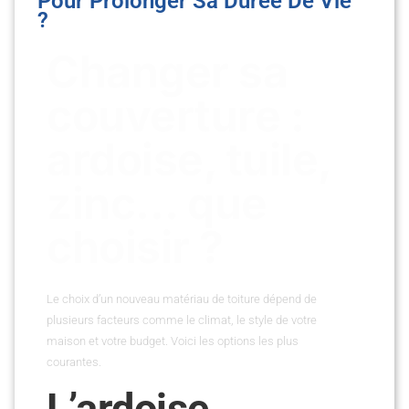
Pour Prolonger Sa Durée De Vie
?
Changer sa
couverture :
ardoise, tuile,
zinc… que
choisir ?
Le choix d’un nouveau matériau de toiture dépend de
plusieurs facteurs comme le climat, le style de votre
maison et votre budget. Voici les options les plus
courantes.
L’ardoise